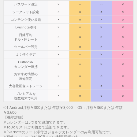
×
○
○
×
パスワード設定
×
○
○
×
シークレット設定
×
○
×
○
コンテンツ使い放題
×
○
×
×
Evernote添付
日経平均
×
○
×
×
ドル・円レート
×
○
×
×
ツールバー設定
×
○
×
×
よく使う予定
OutlookR
×
○
×
×
カレンダー連携
おすすめ情報の
×
○
○
×
通知設定
×
○
○
○
大容量画像ストレージ
プレミアムを
×
○
○
○
複数端末で利用
※1 Android月額￥300または 年額￥3,000 iOS：月額￥360または 年額
￥3,600
【機能詳細】
※カレンダーは5つまで追加できます。
※ToDoリストは10個まで追加できます。
※Evernoteのノート添付はジョルテカレンダーのみ利用可能です。
※画像ストレージは10GBまでご利用可能です。