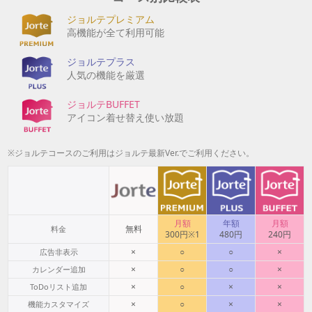
ジョルテプレミアム
高機能が全て利用可能
ジョルテプラス
人気の機能を厳選
ジョルテBUFFET
アイコン着せ替え使い放題
※ジョルテコースのご利用はジョルテ最新Ver.でご利用ください。
月額
年額
月額
無料
料金
300円※1
480円
240円
×
○
○
×
広告非表示
×
○
○
×
カレンダー追加
×
○
×
×
ToDoリスト追加
×
○
×
×
機能カスタマイズ