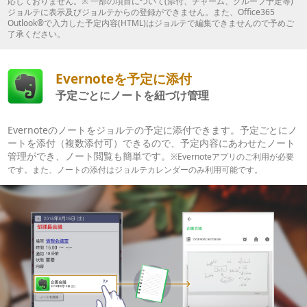
応しておりません。※ 一部の項目について(添付、チャーム、グループ予定等)
ジョルテに表示及びジョルテからの登録ができません。また、Office365
Outlook®で入力した予定内容(HTML)はジョルテで編集できませんので予めご
了承ください。
Evernoteを予定に添付
予定ごとにノートを紐づけ管理
Evernoteのノートをジョルテの予定に添付できます。予定ごとにノ
ートを添付（複数添付可）できるので、予定内容にあわせたノート
管理ができ、ノート閲覧も簡単です。
※Evernoteアプリのご利用が必要
です。また、ノートの添付はジョルテカレンダーのみ利用可能です。