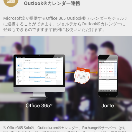
Outlook®カレンダー連携
Microsoft®が提供するOffice 365 Outlook® カレンダーをジョルテ
に連携することができます。ジョルテからOutlook®カレンダーに
登録もできるのでますます便利にお使いいただけます。
※ Office365 Solo®、Outlook.com®カレンダー、Exchange®サーバーには対