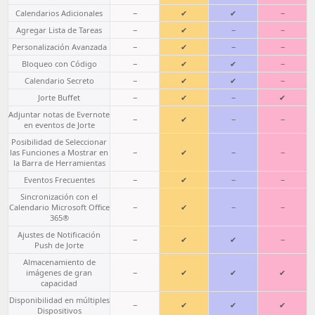
Calendarios Adicionales
−
✔
✔
−
Agregar Lista de Tareas
−
✔
−
−
Personalización Avanzada
−
✔
−
−
Bloqueo con Código
−
✔
✔
−
Calendario Secreto
−
✔
✔
−
Jorte Buffet
−
✔
−
✔
Adjuntar notas de Evernote
−
✔
−
−
en eventos de Jorte
Posibilidad de Seleccionar
las Funciones a Mostrar en
−
✔
−
−
la Barra de Herramientas
Eventos Frecuentes
−
✔
−
−
Sincronización con el
Calendario Microsoft Office
−
✔
−
−
365®
Ajustes de Notificación
−
✔
✔
−
Push de Jorte
Almacenamiento de
imágenes de gran
−
✔
✔
✔
capacidad
Disponibilidad en múltiples
−
✔
✔
✔
Dispositivos