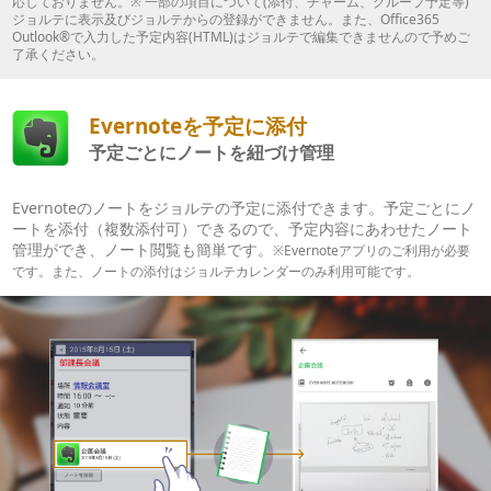
応しておりません。※ 一部の項目について(添付、チャーム、グループ予定等)
ジョルテに表示及びジョルテからの登録ができません。また、Office365
Outlook®で入力した予定内容(HTML)はジョルテで編集できませんので予めご
了承ください。
Evernoteを予定に添付
予定ごとにノートを紐づけ管理
Evernoteのノートをジョルテの予定に添付できます。予定ごとにノ
ートを添付（複数添付可）できるので、予定内容にあわせたノート
管理ができ、ノート閲覧も簡単です。
※Evernoteアプリのご利用が必要
です。また、ノートの添付はジョルテカレンダーのみ利用可能です。