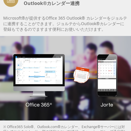
Outlook®カレンダー連携
Microsoft®が提供するOffice 365 Outlook® カレンダーをジョルテ
に連携することができます。ジョルテからOutlook®カレンダーに
登録もできるのでますます便利にお使いいただけます。
※ Office365 Solo®、Outlook.com®カレンダー、Exchange®サーバーには対