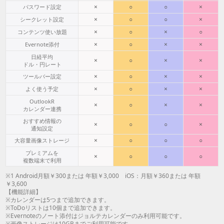
×
○
○
×
パスワード設定
×
○
○
×
シークレット設定
×
○
×
○
コンテンツ使い放題
×
○
×
×
Evernote添付
日経平均
×
○
×
×
ドル・円レート
×
○
×
×
ツールバー設定
×
○
×
×
よく使う予定
OutlookR
×
○
×
×
カレンダー連携
おすすめ情報の
×
○
○
×
通知設定
×
○
○
○
大容量画像ストレージ
プレミアムを
×
○
○
○
複数端末で利用
※1 Android月額￥300または 年額￥3,000 iOS：月額￥360または 年額
￥3,600
【機能詳細】
※カレンダーは5つまで追加できます。
※ToDoリストは10個まで追加できます。
※Evernoteのノート添付はジョルテカレンダーのみ利用可能です。
※画像ストレージは10GBまでご利用可能です。