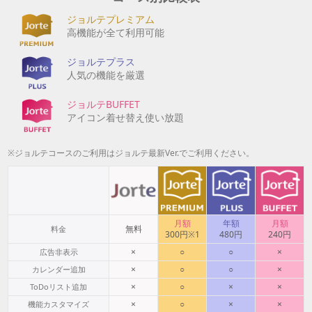
ジョルテプレミアム
高機能が全て利用可能
ジョルテプラス
人気の機能を厳選
ジョルテBUFFET
アイコン着せ替え使い放題
※ジョルテコースのご利用はジョルテ最新Ver.でご利用ください。
月額
年額
月額
無料
料金
300円※1
480円
240円
×
○
○
×
広告非表示
×
○
○
×
カレンダー追加
×
○
×
×
ToDoリスト追加
×
○
×
×
機能カスタマイズ