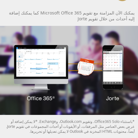
يمكنك الآن المزامنة مع تقويم Microsoft Office 365 كما يمكنك إضافة
إليه أحداث من خلال تقويم Jorte
*باستثناء Office365 Solo، وتقويم Outlook.com، وExchange. *لا يمكن إضافة أو
عرض بعض العناصر مثل المرفقات، أو الأيقونات أو أحداث المجموعات في تقويم Jorte.
أيضاً، محتويات HTML المخزنة في Outlook لا يمكن تعديلها أو تحريرها.