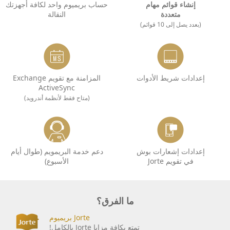
إنشاء قوائم مهام
حساب بريميوم واحد لكافة أجهزتك
متعددة
النقالة
(بعدد يصل إلى 10 قوائم)
إعدادات شريط الأدوات
المزامنة مع تقويم Exchange
ActiveSync
(متاح فقط لأنظمة أندرويد)
إعدادات إشعارات بوش
دعم خدمة البريمويم (طوال أيام
في تقويم Jorte
الأسبوع)
ما الفرق؟
Jorte بريميوم
تمتع بكافة مزايا Jorte بالكامل!