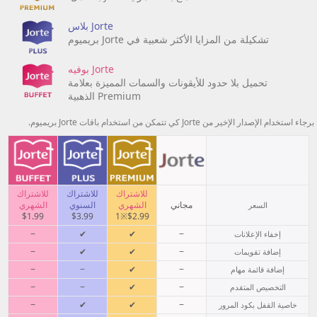
Jorte بلاس
تشكيلة من المزايا الأكثر شعبية في Jorte بريميوم
Jorte بوفيه
تحميل بلا حدود للأيقونات والسمات المميزة بعلامة
Premium الذهبية
برجاء استخدام الإصدار الإخير من Jorte كي تتمكن من استخدام باقات Jorte بريميوم.
للاشتراك
للاشتراك
للاشتراك
مجاني
الشهري
السنوي
الشهري
السعر
$1.99
$3.99
$2.99※1
−
✔
✔
−
إخفاء الإعلانات
−
✔
✔
−
إضافة تقويمات
−
−
✔
−
إضافة قائمة مهام
−
−
✔
−
التخصيص المتقدم
−
✔
✔
−
خاصية القفل بكود المرور