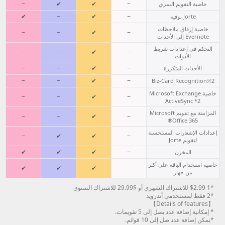
−
✔
✔
−
خاصية التقويم السري
✔
−
✔
−
Jorte بوفيه
خاصية إرفاق ملاحظات
−
−
✔
−
Evernote إلى الأحداث
التحكم في إعدادات شريط
−
−
✔
−
الأدوات
−
−
✔
−
الأحداث المتكررة
−
−
✔
−
Biz-Card Recognition※2
خاصية Microsoft Exchange
−
−
✔
−
ActiveSync *2
المزامنة مع تقويم Microsoft
−
−
✔
−
Office 365®
إعدادات الإشعارات المستحسنة
−
✔
✔
−
لتقويم Jorte
✔
✔
✔
−
المخزن
خاصية استخدام الباقة على أكثر
✔
✔
✔
−
من جهاز
*1 $2.99 للاشتراك الشهري أو $29.99 للاشتراك السنوي
*2 فقط لمستخدمي أندرويد
【Details of features】
* إمكانية إضافة عدد يصل إلى 5 تقويمات.
*يمكن إضافة عدد صل إلى 10 قوائم.