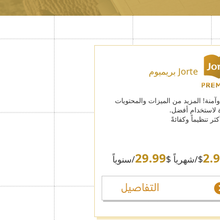
Jorte بريميوم
آمنة! المزيد من الميزات والمحتويات
 لاستخدام أفضل.
ثر تنظيماً وكفائةً
29.99
2.
$
/شهرياً $
/سنوياً