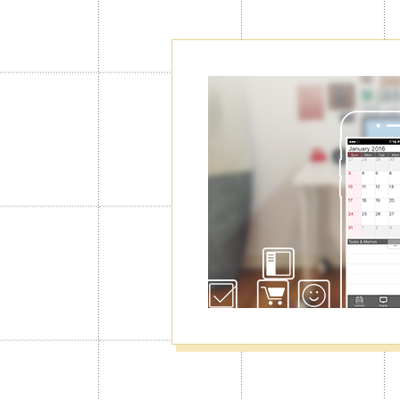
قط، ولكن من خدمة البريميوم، ستتمكن
من إنشاء تقويمات إضافية بعدد يصل إلى 5 تقويمات، حيث ستتمكن من
والعائلة وغيرها كل على حدة والتنقل