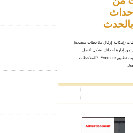
ت من
بالحدث
ملاحظات (إمكانية إرفاق ملاحظات متعددة)
 سيسهل من إدارة أحداثك بشكل أفضل.
*للاستفادة من هذه الخاصية، يجب تثبيت تطبيق Evernote. *الملاحظات