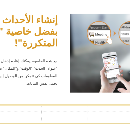
خصص شكل تقو
إنشاء الأحداث ب
بفضل خاصية "ا
تحب بسمات الب
 التي تحب حيث يمكنك إخفاء
المتكررة"!
هناك الكثير من المحتويات تشمل س
التصميمات البسيطة. بالتأكيد ستجد ا
مع هذه الخاصية، يمكنك إعادة إدخال ا
"عنوان الحدث" "الوقت" و"المكان" ب
المعلومات كي تتمكن من الوصول إلي
يحمل نفس البيانات.