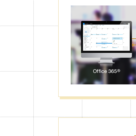
رور والتقويم
مع خاصية قفل التقويم، لن يبدأ تقويم Jorte بالعمل إلا إذا أدخلت كود المرور
الخاصة بك (أو ببصمة الإصبع Touch ID في الأجهزة التي تعمل بنظام iOS
عينة من أجل الخصوصية.