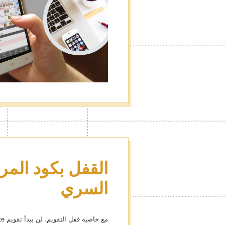
القفل بكود المرو
السري