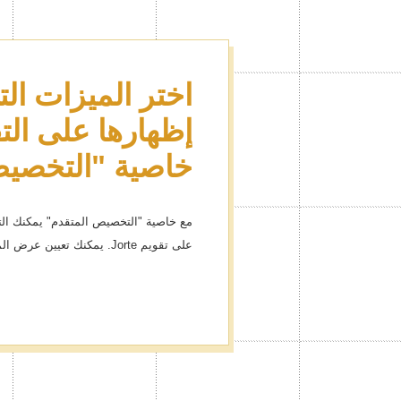
اختر الميزات الت
تمتع بالكثير من 
البريميوم لتزيين
إظهارها على الت
خاصية "التخصيص
أكثر من 1000 أيقونة
إدارة أحداثك بالأيقونات سيكون أمراً ممتع
مع خاصية "التخصيص المتقدم" يمكنك التحك
على تقويم Jorte. يمكنك تعيين عرض المزايا كي تلائم احتياجاتك!