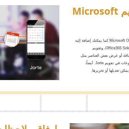
القفل بكود الم
المزامنة مع تقويم Microsoft
السري
يمكنك الآن المزامنة مع تقويم Microsoft Office 365 كما يمكنك إضافة إليه
أحداث من خلال تقويم Jorte. *باستثناء Office365 Solo، وتقويم
فقط). يمكنك قفل تقويم أو يوميات م
Exch. *لا يمكن إضافة أو عرض بعض العناصر مثل
المرفقات، أو الأيقونات أو أحداث المجموعات في تقويم Jorte. أيضاً،