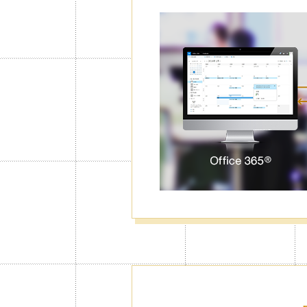
رور والتقويم
مع خاصية قفل التقويم، لن يبدأ تقويم Jorte بالعمل إلا إذا أدخلت كود المرور
الخاصة بك (أو ببصمة الإصبع Touch ID في الأجهزة التي تعمل بنظام iOS
عينة من أجل الخصوصية.