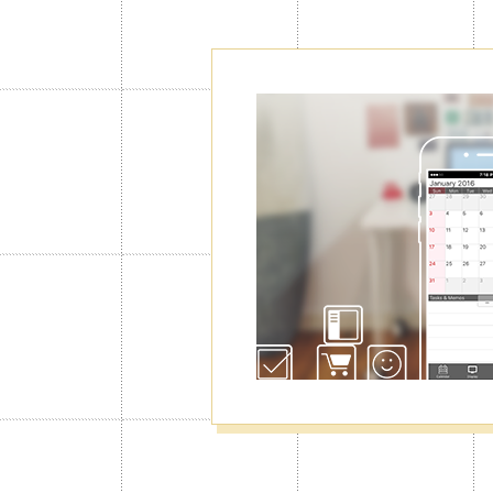
قط، ولكن من خدمة البريميوم، ستتمكن
من إنشاء تقويمات إضافية بعدد يصل إلى 5 تقويمات، حيث ستتمكن من
والعائلة وغيرها كل على حدة والتنقل