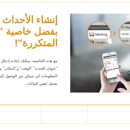
خصص شكل تقو
إنشاء الأحداث ب
بفضل خاصية "ا
تحب بسمات الب
 التي تحب حيث يمكنك إخفاء
المتكررة"!
هناك الكثير من المحتويات تشمل س
التصميمات البسيطة. بالتأكيد ستجد ا
مع هذه الخاصية، يمكنك إعادة إدخال ا
"عنوان الحدث" "الوقت" و"المكان" ب
المعلومات كي تتمكن من الوصول إلي
يحمل نفس البيانات.