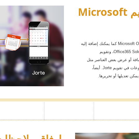
القفل بكود الم
المزامنة مع تقويم Microsoft
السري
يمكنك الآن المزامنة مع تقويم Microsoft Office 365 كما يمكنك إضافة إليه
أحداث من خلال تقويم Jorte. *باستثناء Office365 Solo، وتقويم
فقط). يمكنك قفل تقويم أو يوميات م
Exch. *لا يمكن إضافة أو عرض بعض العناصر مثل
المرفقات، أو الأيقونات أو أحداث المجموعات في تقويم Jorte. أيضاً،