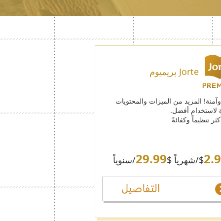
Jorte بريميوم
آمنة! المزيد من الميزات والمحتويات
 لاستخدام أفضل.
ثر تنظيماً وكفائةً
29.99
2.
$
/شهرياً $
/سنوياً