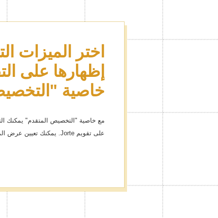
اختر الميزات الت
تمتع بالكثير من 
البريميوم لتزيين
إظهارها على الت
خاصية "التخصيص
أكثر من 1000 أيقونة
إدارة أحداثك بالأيقونات سيكون أمراً ممتع
مع خاصية "التخصيص المتقدم" يمكنك التحك
على تقويم Jorte. يمكنك تعيين عرض المزايا كي تلائم احتياجاتك!