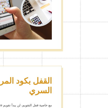
القفل بكود المرو
السري