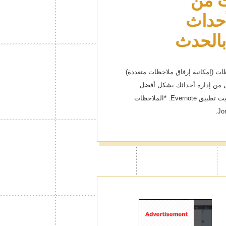
ت من
بالحدث
ملاحظات (إمكانية إرفاق ملاحظات متعددة)
 سيسهل من إدارة أحداثك بشكل أفضل.
*للاستفادة من هذه الخاصية، يجب تثبيت تطبيق Evernote. *الملاحظات