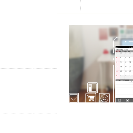
Agregar Cal
Adicionales
Con Jorte Premium puede agregar has
para gestionar tanto sus eventos pr
incluso alternar la visualización de c