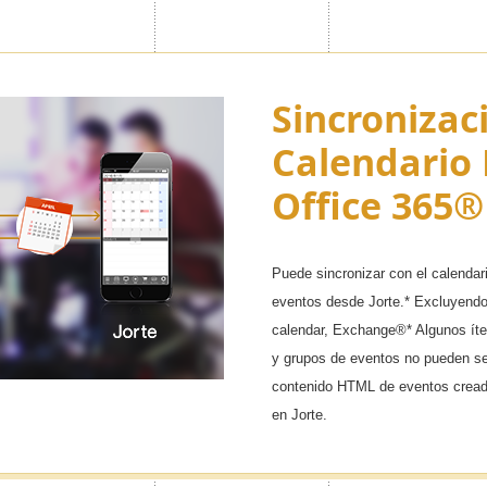
 Código &
ecreto
Sincronizac
arios importantes en los que
Calendario 
 también ocultar la visualización
Office 365®
rios. ¡Ahora puede prevenir que
 vistos por personas no deseadas!
Puede sincronizar con el calendar
eventos desde Jorte.* Excluyend
calendar, Exchange®* Algunos ít
y grupos de eventos no pueden ser
contenido HTML de eventos cread
en Jorte.