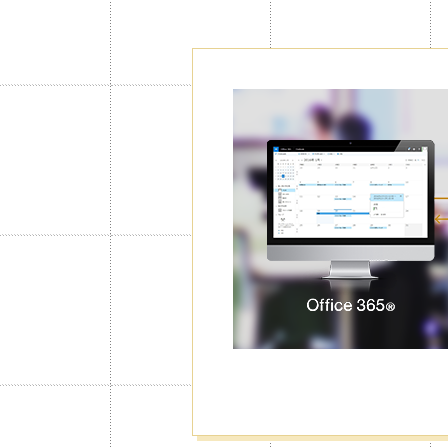
Bloqueo con
Calendario S
Puede aplicar esta función en calend
desea restringir su acceso, como así
de calendarios de la lista de calenda
sus eventos o diarios privados sean