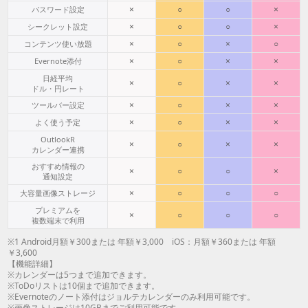
×
○
○
×
パスワード設定
×
○
○
×
シークレット設定
×
○
×
○
コンテンツ使い放題
×
○
×
×
Evernote添付
日経平均
×
○
×
×
ドル・円レート
×
○
×
×
ツールバー設定
×
○
×
×
よく使う予定
OutlookR
×
○
×
×
カレンダー連携
おすすめ情報の
×
○
○
×
通知設定
×
○
○
○
大容量画像ストレージ
プレミアムを
×
○
○
○
複数端末で利用
※1 Android月額￥300または 年額￥3,000 iOS：月額￥360または 年額
￥3,600
【機能詳細】
※カレンダーは5つまで追加できます。
※ToDoリストは10個まで追加できます。
※Evernoteのノート添付はジョルテカレンダーのみ利用可能です。
※画像ストレージは10GBまでご利用可能です。