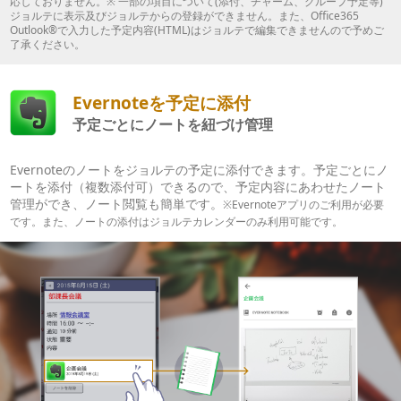
応しておりません。※ 一部の項目について(添付、チャーム、グループ予定等)
ジョルテに表示及びジョルテからの登録ができません。また、Office365
Outlook®で入力した予定内容(HTML)はジョルテで編集できませんので予めご
了承ください。
Evernoteを予定に添付
予定ごとにノートを紐づけ管理
Evernoteのノートをジョルテの予定に添付できます。予定ごとにノ
ートを添付（複数添付可）できるので、予定内容にあわせたノート
管理ができ、ノート閲覧も簡単です。
※Evernoteアプリのご利用が必要
です。また、ノートの添付はジョルテカレンダーのみ利用可能です。