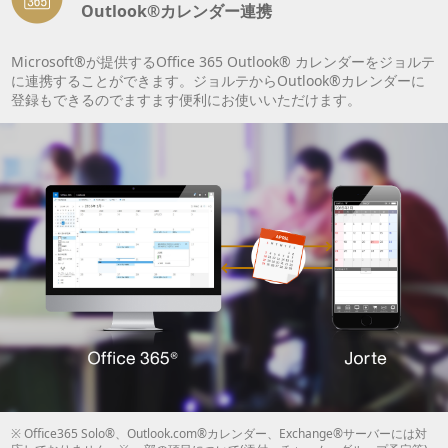
Outlook®カレンダー連携
Microsoft®が提供するOffice 365 Outlook® カレンダーをジョルテ
に連携することができます。ジョルテからOutlook®カレンダーに
登録もできるのでますます便利にお使いいただけます。
※ Office365 Solo®、Outlook.com®カレンダー、Exchange®サーバーには対