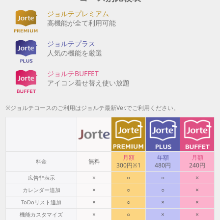
ジョルテプレミアム
高機能が全て利用可能
ジョルテプラス
人気の機能を厳選
ジョルテBUFFET
アイコン着せ替え使い放題
※ジョルテコースのご利用はジョルテ最新Ver.でご利用ください。
月額
年額
月額
無料
料金
300円※1
480円
240円
×
○
○
×
広告非表示
×
○
○
×
カレンダー追加
×
○
×
×
ToDoリスト追加
×
○
×
×
機能カスタマイズ