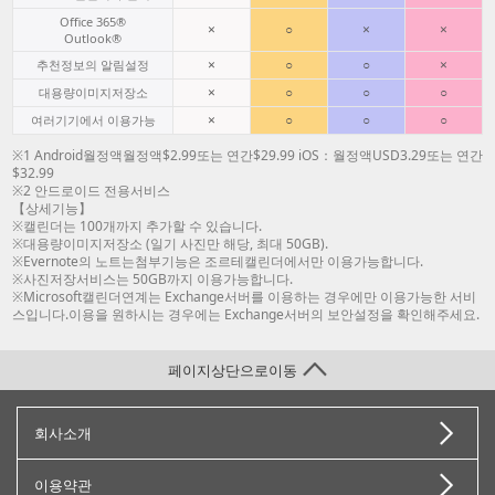
Office 365®
×
○
×
×
Outlook®
×
○
○
×
추천정보의 알림설정
×
○
○
○
대용량이미지저장소
×
○
○
○
여러기기에서 이용가능
※1 Android월정액월정액$2.99또는 연간$29.99 iOS：월정액USD3.29또는 연간
$32.99
※2 안드로이드 전용서비스
【상세기능】
※캘린더는 100개까지 추가할 수 있습니다.
※대용량이미지저장소 (일기 사진만 해당, 최대 50GB).
※Evernote의 노트는첨부기능은 조르테캘린더에서만 이용가능합니다.
※사진저장서비스는 50GB까지 이용가능합니다.
※Microsoft캘린더연계는 Exchange서버를 이용하는 경우에만 이용가능한 서비
스입니다.이용을 원하시는 경우에는 Exchange서버의 보안설정을 확인해주세요.
페이지상단으로이동
회사소개
이용약관