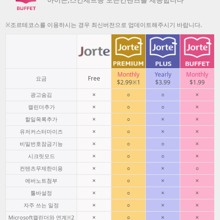
※조르테코스를 이용하시는 경우 최신버전으로 업데이트해주시기 바랍니다.
Monthly
Yearly
Monthly
Free
요금
$2.99※1
$3.99
$1.99
×
○
○
×
광고숨김
×
○
○
×
캘린더추가
×
○
×
×
할일목록추가
×
○
×
×
유저커스터마이즈
×
○
○
×
비밀번호잠금기능
×
○
○
×
시크릿모드
×
○
×
○
컨텐츠무제한이용
×
○
×
×
에버노트첨부
×
○
×
×
툴바설정
×
○
×
×
자주 쓰는 일정
×
○
×
×
Microsoft캘린더와 연계※2