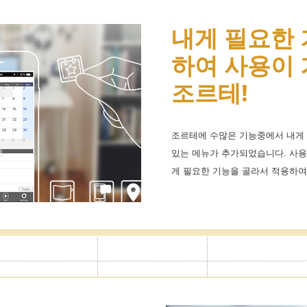
할 수 있어 업
내게 필요한
아이콘무제한
으로 나누어 관
하여 사용이
케줄관리가 
조르테!
습니다!
 사용목적에 따라 캘린더를 100개
조르테에 수많은 기능중에서 내게 
일정을 표시하는 귀엽고 편리한 아이
론 가족간의 일정공유에도 편리하
있는 메뉴가 추가되었습니다. 사
유명캐릭터 테마스킨도 무제한제
을 설정하여 원클릭으로 표시전환
게 필요한 기능을 골라서 적용하