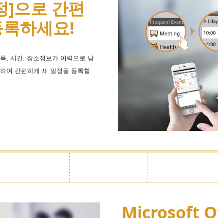
정]으로 간편
제한으로 내
광고숨기기
등록하세요!
는 디자인으로
사이드메뉴에 표시할 항목을 자유
!
을 지원합니다.
목, 시간, 장소정보가 이력으로 남
택하여 간편하게 새 일정을 등록할
리한느낌의 디자인까지
만의 캘린더를 꾸미실 수 있습니
비밀번호설정
Microsoft O