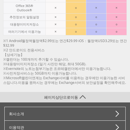
Office 365®
×
○
×
×
Outlook®
×
○
○
×
추천정보의 알림설정
×
○
○
○
대용량이미지저장소
×
○
○
○
여러기기에서 이용가능
※1 Android월정액월정액$2.99또는 연간$29.99 iOS：월정액USD3.29또는 연간
$32.99
※2 안드로이드 전용서비스
【상세기능】
※캘린더는 100개까지 추가할 수 있습니다.
※대용량이미지저장소 (일기 사진만 해당, 최대 50GB).
※Evernote의 노트는첨부기능은 조르테캘린더에서만 이용가능합니다.
※사진저장서비스는 50GB까지 이용가능합니다.
※Microsoft캘린더연계는 Exchange서버를 이용하는 경우에만 이용가능한 서비
스입니다.이용을 원하시는 경우에는 Exchange서버의 보안설정을 확인해주세요.
페이지상단으로이동
회사소개
이용약관