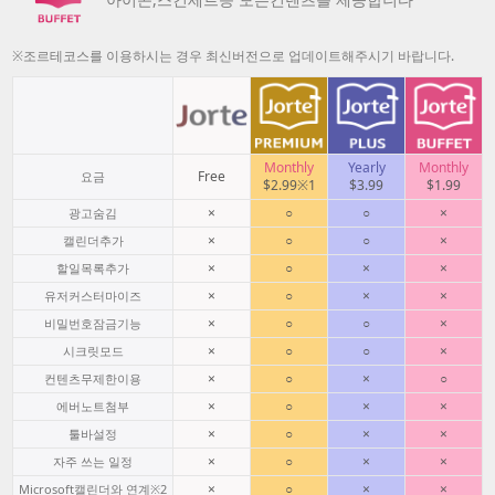
※조르테코스를 이용하시는 경우 최신버전으로 업데이트해주시기 바랍니다.
Monthly
Yearly
Monthly
Free
요금
$2.99※1
$3.99
$1.99
×
○
○
×
광고숨김
×
○
○
×
캘린더추가
×
○
×
×
할일목록추가
×
○
×
×
유저커스터마이즈
×
○
○
×
비밀번호잠금기능
×
○
○
×
시크릿모드
×
○
×
○
컨텐츠무제한이용
×
○
×
×
에버노트첨부
×
○
×
×
툴바설정
×
○
×
×
자주 쓰는 일정
×
○
×
×
Microsoft캘린더와 연계※2