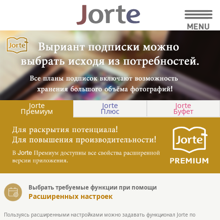
Jorte
Jorte
Jorte
Премиум
Плюс
Буфет
Выбрать требуемые функции при помощи
Расширенных настроек
Пользуясь расширенными настройками можно задавать функционал Jorte по