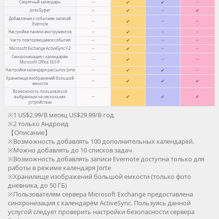
Секретный календарь
−
✔
✔
−
Jorte Буфет
−
✔
−
✔
Добавление к событиям записей
−
✔
−
−
Evernote
Настройки панели инструментов
−
✔
−
−
Часто повторяющиеся события
−
✔
−
−
Microsoft Exchange ActiveSync※2
−
✔
−
−
Синхронизация с календарём
−
✔
−
−
Microsoft Office 365®
Настройки календаря рассылок Jorte
−
✔
✔
−
Хранилище изображений большой
−
✔
✔
✔
емкости
Возможность пользоваться
−
✔
✔
✔
выбранным на нескольких
устройствах
※1 US$2.99/В месяц US$29.99/В год
※2 только Андроид
【Описание】
※Возможность добавлять 100 дополнительных календарей.
※Можно добавлять до 10 списков задач
※Возможность добавлять записи Evernote доступна только для
работы в режиме календаря Jorte
※Хранилище изображений большой емкости (только фото
дневника, до 50 ГБ)
※Пользователям сервера Microsoft Exchange предоставлена
синхронизация с календарём ActiveSync. Пользуясь данной
услугой следует проверить настройки безопасности сервера