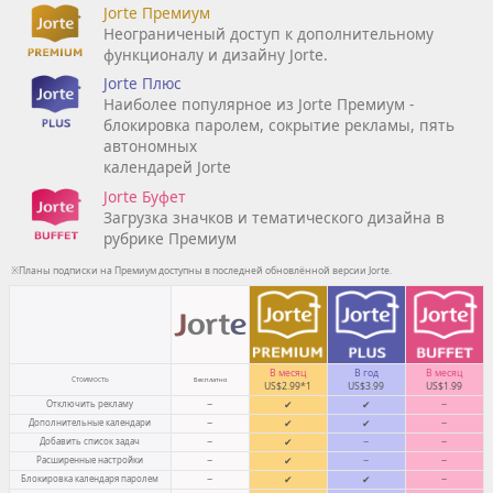
Jorte Премиум
Неограниченый доступ к дополнительному
функционалу и дизайну Jorte.
Jorte Плюс
Наиболее популярное из Jorte Премиум -
блокировка паролем, сокрытие рекламы, пять
автономных
календарей Jorte
Jorte Буфет
Загрузка значков и тематического дизайна в
рубрике Премиум
※Планы подписки на Премиум доступны в последней обновлённой версии Jorte.
В месяц
В год
В месяц
Стоимость
Бесплатно
US$2.99*1
US$3.99
US$1.99
Отключить рекламу
−
✔
✔
−
Дополнительные календари
−
✔
✔
−
Добавить список задач
−
✔
−
−
Расширенные настройки
−
✔
−
−
Блокировка календаря паролем
−
✔
✔
−