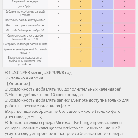
Секретный календарь
−
✔
✔
−
Jorte Буфет
−
✔
−
✔
Добавление к событиям записей
−
✔
−
−
Evernote
Настройки панели инструментов
−
✔
−
−
Часто повторяющиеся события
−
✔
−
−
Microsoft Exchange ActiveSync※2
−
✔
−
−
Синхронизация с календарём
−
✔
−
−
Microsoft Office 365®
Настройки календаря рассылок Jorte
−
✔
✔
−
Хранилище изображений большой
−
✔
✔
✔
емкости
Возможность пользоваться
−
✔
✔
✔
выбранным на нескольких
устройствах
※1 US$2.99/В месяц US$29.99/В год
※2 только Андроид
【Описание】
※Возможность добавлять 100 дополнительных календарей.
※Можно добавлять до 10 списков задач
※Возможность добавлять записи Evernote доступна только для
работы в режиме календаря Jorte
※Хранилище изображений большой емкости (только фото
дневника, до 50 ГБ)
※Пользователям сервера Microsoft Exchange предоставлена
синхронизация с календарём ActiveSync. Пользуясь данной
услугой следует проверить настройки безопасности сервера