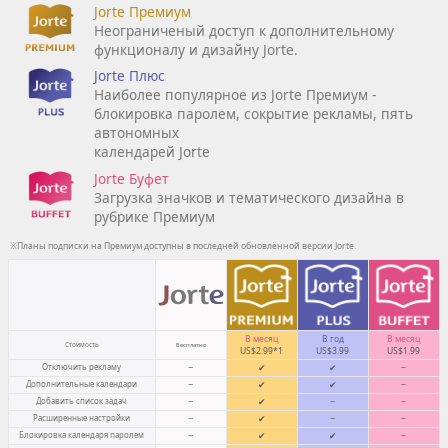
Jorte Премиум
Неограниченый доступ к дополнительному
функционалу и дизайну Jorte.
Jorte Плюс
Наиболее популярное из Jorte Премиум -
блокировка паролем, сокрытие рекламы, пять
автономных
календарей Jorte
Jorte Буфет
Загрузка значков и тематического дизайна в
рубрике Премиум
※Планы подписки на Премиум доступны в последней обновлённой версии Jorte.
В месяц
В год
В месяц
Стоимость
Бесплатно
US$2.99*1
US$3.99
US$1.99
Отключить рекламу
−
✔
✔
−
Дополнительные календари
−
✔
✔
−
Добавить список задач
−
✔
−
−
Расширенные настройки
−
✔
−
−
Блокировка календаря паролем
−
✔
✔
−