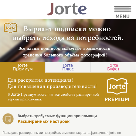
Jorte
Jorte
Jorte
Премиум
Плюс
Буфет
Выбрать требуемые функции при помощи
Расширенных настроек
Пользуясь расширенными настройками можно задавать функционал Jorte по