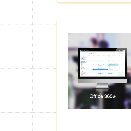
Сокрытие к
паролем / 
календари
Функция блокировки открытия кале
можно заблокировать выбранные д
конфиденциальные данные.