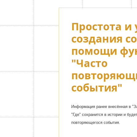
Расширенн
Простота и 
тематическ
создания с
помощи фу
Список ранжированный от [темати
"Часто
персонажами] до [простого кожано
повторяющ
события"
Информация ранее внесённая в "За
"Где" сохранится в истории и буде
повторяющегося события.