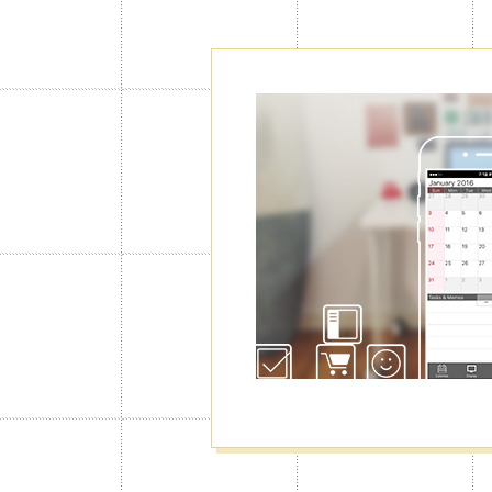
100 дополн
календарей
классифик
данных
В режиме Мой календарь Jorte бе
можно пользоваться только одним
В Премиум есть воможность создав
поможет классифицировать данные
календарь расписания работы,сем
конфиденциальный, и т.п. Перекл
переход просмотра от одних распи