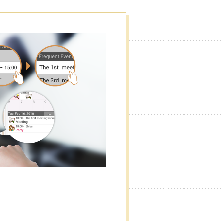
ие рекламы
боковое меню по усмотрению,
.