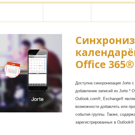
Синхрониз
алендаря
календарём
секретные
Office 365®
Доступна синхронизация Jorte с 
ндаря. От посторонних глаз
добавление записей из Jorte.* O
невники, календари и
Outlook.com®, Exchange® явля
возможности добавлять или про
события группы. Также, содерж
зарегистрированных в Outlook®