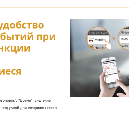
ый
удобство
ий дизайн
обытий при
нкции
Отключен
ческого дизайна с популярными
го тематического дизайна]
иеся
Настраивайте раскрывающееся 
отключайте рекламную заставку
головок", "Время", значение
т под рукой для создания нового