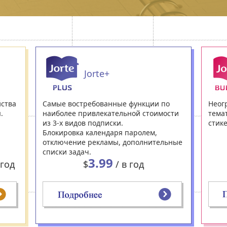
Jorte+
йства
Самые востребованные функции по
Неог
.
наиболее привлекательной стоимости
тема
из 3-х видов подписки.
стик
Блокировка календаря паролем,
отключение рекламы, дополнительные
списки задач.
3.99
 год
$
/ в год