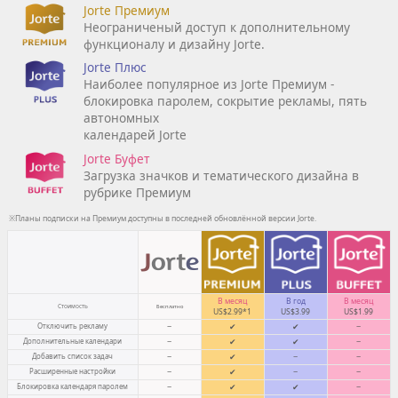
Jorte Премиум
Неограниченый доступ к дополнительному
функционалу и дизайну Jorte.
Jorte Плюс
Наиболее популярное из Jorte Премиум -
блокировка паролем, сокрытие рекламы, пять
автономных
календарей Jorte
Jorte Буфет
Загрузка значков и тематического дизайна в
рубрике Премиум
※Планы подписки на Премиум доступны в последней обновлённой версии Jorte.
В месяц
В год
В месяц
Стоимость
Бесплатно
US$2.99*1
US$3.99
US$1.99
Отключить рекламу
−
✔
✔
−
Дополнительные календари
−
✔
✔
−
Добавить список задач
−
✔
−
−
Расширенные настройки
−
✔
−
−
Блокировка календаря паролем
−
✔
✔
−