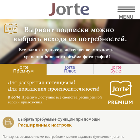
Jorte
Jorte
Jorte
Премиум
Плюс
Буфет
Выбрать требуемые функции при помощи
Расширенных настроек
Пользуясь расширенными настройками можно задавать функционал Jorte по