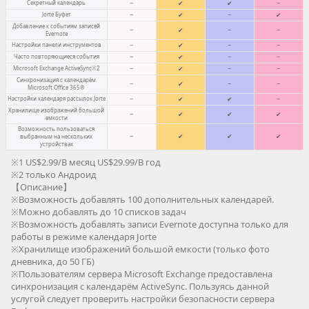
Секретный календарь
−
✔
✔
−
Jorte Буфет
−
✔
−
✔
Добавление к событиям записей
−
✔
−
−
Evernote
Настройки панели инструментов
−
✔
−
−
Часто повторяющиеся события
−
✔
−
−
Microsoft Exchange ActiveSync※2
−
✔
−
−
Синхронизация с календарём
−
✔
−
−
Microsoft Office 365®
Настройки календаря рассылок Jorte
−
✔
✔
−
Хранилище изображений большой
−
✔
✔
✔
емкости
Возможность пользоваться
−
✔
✔
✔
выбранным на нескольких
устройствах
※1 US$2.99/В месяц US$29.99/В год
※2 только Андроид
【Описание】
※Возможность добавлять 100 дополнительных календарей.
※Можно добавлять до 10 списков задач
※Возможность добавлять записи Evernote доступна только для
работы в режиме календаря Jorte
※Хранилище изображений большой емкости (только фото
дневника, до 50 ГБ)
※Пользователям сервера Microsoft Exchange предоставлена
синхронизация с календарём ActiveSync. Пользуясь данной
услугой следует проверить настройки безопасности сервера