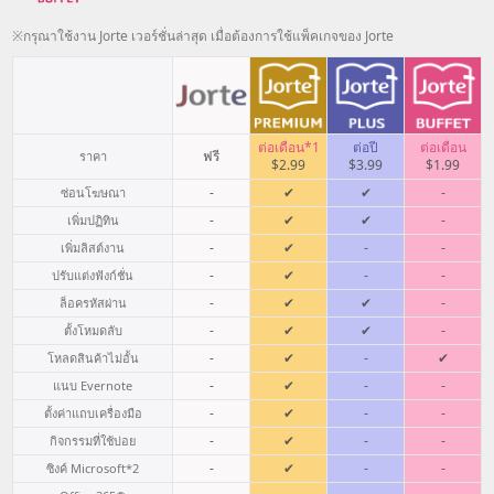
※กรุณาใช้งาน Jorte เวอร์ชั่นล่าสุด เมื่อต้องการใช้แพ็คเกจของ Jorte
ต่อเดือน*1
ต่อปี
ต่อเดือน
ฟรี
ราคา
$2.99
$3.99
$1.99
-
✔
✔
-
ซ่อนโฆษณา
-
✔
✔
-
เพิ่มปฏิทิน
-
✔
-
-
เพิ่มลิสต์งาน
-
✔
-
-
ปรับแต่งฟังก์ชั่น
-
✔
✔
-
ล็อครหัสผ่าน
-
✔
✔
-
ตั้งโหมดลับ
-
✔
-
✔
โหลดสินค้าไม่อั้น
-
✔
-
-
แนบ Evernote
-
✔
-
-
ตั้งค่าแถบเครื่องมือ
-
✔
-
-
กิจกรรมที่ใช้บ่อย
-
✔
-
-
ซิงค์ Microsoft
*2