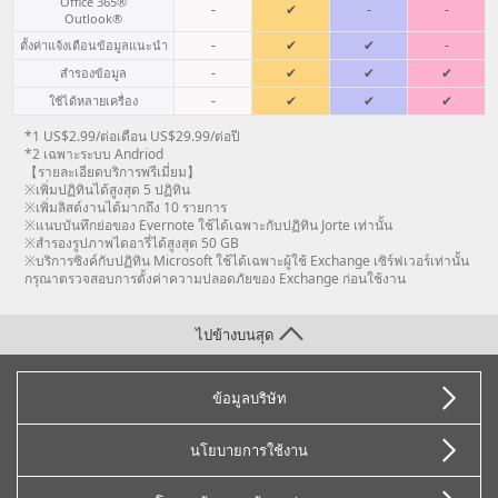
Office 365®
-
✔
-
-
Outlook®
-
✔
✔
-
ตั้งค่าแจ้งเตือนข้อมูลแนะนำ
-
✔
✔
✔
สำรองข้อมูล
-
✔
✔
✔
ใช้ได้หลายเครื่อง
*1 US$2.99/ต่อเดือน US$29.99/ต่อปี
*2 เฉพาะระบบ Andriod
【รายละเอียดบริการพรีเมี่ยม】
※เพิ่มปฏิทินได้สูงสุด 5 ปฏิทิน
※เพิ่มลิสต์งานได้มากถึง 10 รายการ
※แนบบันทึกย่อของ Evernote ใช้ได้เฉพาะกับปฏิทิน Jorte เท่านั้น
※สำรองรูปภาพไดอารี่ได้สูงสุด 50 GB
※บริการซิงค์กับปฏิทิน Microsoft ใช้ได้เฉพาะผู้ใช้ Exchange เซิร์ฟเวอร์เท่านั้น
กรุณาตรวจสอบการตั้งค่าความปลอดภัยของ Exchange ก่อนใช้งาน
ไปข้างบนสุด
ข้อมูลบริษัท
นโยบายการใช้งาน