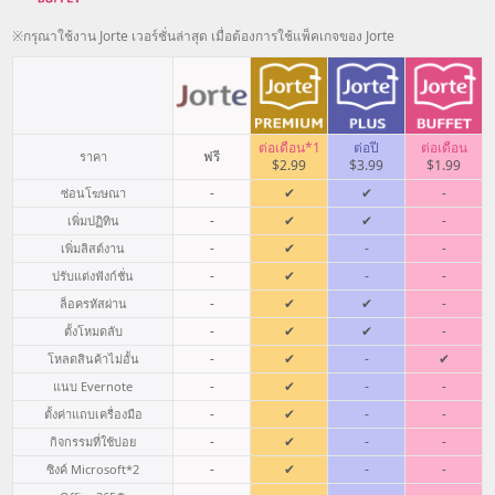
※กรุณาใช้งาน Jorte เวอร์ชั่นล่าสุด เมื่อต้องการใช้แพ็คเกจของ Jorte
ต่อเดือน*1
ต่อปี
ต่อเดือน
ฟรี
ราคา
$2.99
$3.99
$1.99
-
✔
✔
-
ซ่อนโฆษณา
-
✔
✔
-
เพิ่มปฏิทิน
-
✔
-
-
เพิ่มลิสต์งาน
-
✔
-
-
ปรับแต่งฟังก์ชั่น
-
✔
✔
-
ล็อครหัสผ่าน
-
✔
✔
-
ตั้งโหมดลับ
-
✔
-
✔
โหลดสินค้าไม่อั้น
-
✔
-
-
แนบ Evernote
-
✔
-
-
ตั้งค่าแถบเครื่องมือ
-
✔
-
-
กิจกรรมที่ใช้บ่อย
-
✔
-
-
ซิงค์ Microsoft
*2