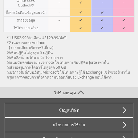
Office 365®
-
✔
-
-
Outlook®
-
✔
✔
-
ตั้งค่าแจ้งเตือนข้อมูลแนะนำ
-
✔
✔
✔
สำรองข้อมูล
-
✔
✔
✔
ใช้ได้หลายเครื่อง
*1 US$2.99/ต่อเดือน US$29.99/ต่อปี
*2 เฉพาะระบบ Andriod
【รายละเอียดบริการพรีเมี่ยม】
※เพิ่มปฏิทินได้สูงสุด 5 ปฏิทิน
※เพิ่มลิสต์งานได้มากถึง 10 รายการ
※แนบบันทึกย่อของ Evernote ใช้ได้เฉพาะกับปฏิทิน Jorte เท่านั้น
※สำรองรูปภาพไดอารี่ได้สูงสุด 50 GB
※บริการซิงค์กับปฏิทิน Microsoft ใช้ได้เฉพาะผู้ใช้ Exchange เซิร์ฟเวอร์เท่านั้น
กรุณาตรวจสอบการตั้งค่าความปลอดภัยของ Exchange ก่อนใช้งาน
ไปข้างบนสุด
ข้อมูลบริษัท
นโยบายการใช้งาน