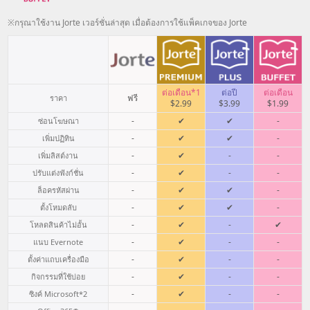
※กรุณาใช้งาน Jorte เวอร์ชั่นล่าสุด เมื่อต้องการใช้แพ็คเกจของ Jorte
ต่อเดือน*1
ต่อปี
ต่อเดือน
ฟรี
ราคา
$2.99
$3.99
$1.99
-
✔
✔
-
ซ่อนโฆษณา
-
✔
✔
-
เพิ่มปฏิทิน
-
✔
-
-
เพิ่มลิสต์งาน
-
✔
-
-
ปรับแต่งฟังก์ชั่น
-
✔
✔
-
ล็อครหัสผ่าน
-
✔
✔
-
ตั้งโหมดลับ
-
✔
-
✔
โหลดสินค้าไม่อั้น
-
✔
-
-
แนบ Evernote
-
✔
-
-
ตั้งค่าแถบเครื่องมือ
-
✔
-
-
กิจกรรมที่ใช้บ่อย
-
✔
-
-
ซิงค์ Microsoft
*2