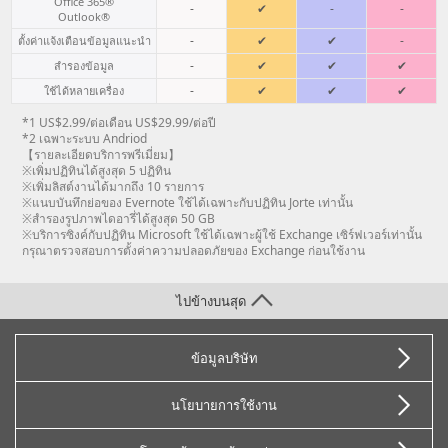
Office 365®
-
✔
-
-
Outlook®
-
✔
✔
-
ตั้งค่าแจ้งเตือนข้อมูลแนะนำ
-
✔
✔
✔
สำรองข้อมูล
-
✔
✔
✔
ใช้ได้หลายเครื่อง
*1 US$2.99/ต่อเดือน US$29.99/ต่อปี
*2 เฉพาะระบบ Andriod
【รายละเอียดบริการพรีเมี่ยม】
※เพิ่มปฏิทินได้สูงสุด 5 ปฏิทิน
※เพิ่มลิสต์งานได้มากถึง 10 รายการ
※แนบบันทึกย่อของ Evernote ใช้ได้เฉพาะกับปฏิทิน Jorte เท่านั้น
※สำรองรูปภาพไดอารี่ได้สูงสุด 50 GB
※บริการซิงค์กับปฏิทิน Microsoft ใช้ได้เฉพาะผู้ใช้ Exchange เซิร์ฟเวอร์เท่านั้น
กรุณาตรวจสอบการตั้งค่าความปลอดภัยของ Exchange ก่อนใช้งาน
ไปข้างบนสุด
ข้อมูลบริษัท
นโยบายการใช้งาน