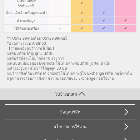
Office 365®
-
✔
-
-
Outlook®
-
✔
✔
-
ตั้งค่าแจ้งเตือนข้อมูลแนะนำ
-
✔
✔
✔
สำรองข้อมูล
-
✔
✔
✔
ใช้ได้หลายเครื่อง
*1 US$2.99/ต่อเดือน US$29.99/ต่อปี
*2 เฉพาะระบบ Andriod
【รายละเอียดบริการพรีเมี่ยม】
※เพิ่มปฏิทินได้สูงสุด 5 ปฏิทิน
※เพิ่มลิสต์งานได้มากถึง 10 รายการ
※แนบบันทึกย่อของ Evernote ใช้ได้เฉพาะกับปฏิทิน Jorte เท่านั้น
※สำรองรูปภาพไดอารี่ได้สูงสุด 50 GB
※บริการซิงค์กับปฏิทิน Microsoft ใช้ได้เฉพาะผู้ใช้ Exchange เซิร์ฟเวอร์เท่านั้น
กรุณาตรวจสอบการตั้งค่าความปลอดภัยของ Exchange ก่อนใช้งาน
ไปข้างบนสุด
ข้อมูลบริษัท
นโยบายการใช้งาน