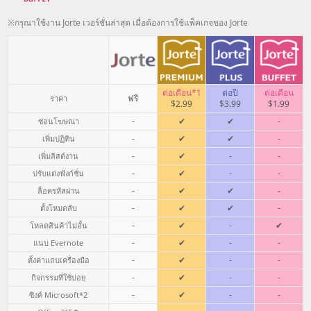
※กรุณาใช้งาน Jorte เวอร์ชั่นล่าสุด เมื่อต้องการใช้แพ็คเกจของ Jorte
ต่อเดือน*1
ต่อปี
ต่อเดือน
ฟรี
ราคา
$2.99
$3.99
$1.99
-
✔
✔
-
ซ่อนโฆษณา
-
✔
✔
-
เพิ่มปฏิทิน
-
✔
-
-
เพิ่มลิสต์งาน
-
✔
-
-
ปรับแต่งฟังก์ชั่น
-
✔
✔
-
ล็อครหัสผ่าน
-
✔
✔
-
ตั้งโหมดลับ
-
✔
-
✔
โหลดสินค้าไม่อั้น
-
✔
-
-
แนบ Evernote
-
✔
-
-
ตั้งค่าแถบเครื่องมือ
-
✔
-
-
กิจกรรมที่ใช้บ่อย
-
✔
-
-
ซิงค์ Microsoft
*2