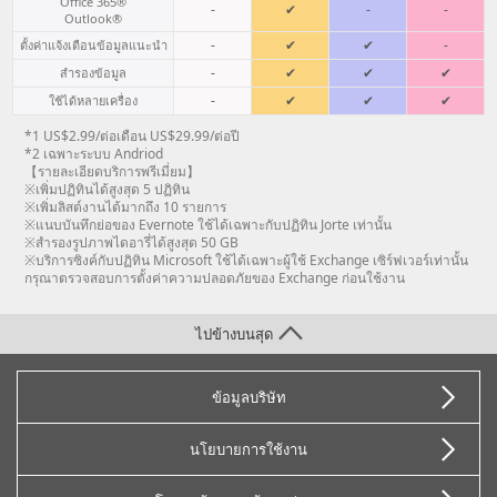
Office 365®
-
✔
-
-
Outlook®
-
✔
✔
-
ตั้งค่าแจ้งเตือนข้อมูลแนะนำ
-
✔
✔
✔
สำรองข้อมูล
-
✔
✔
✔
ใช้ได้หลายเครื่อง
*1 US$2.99/ต่อเดือน US$29.99/ต่อปี
*2 เฉพาะระบบ Andriod
【รายละเอียดบริการพรีเมี่ยม】
※เพิ่มปฏิทินได้สูงสุด 5 ปฏิทิน
※เพิ่มลิสต์งานได้มากถึง 10 รายการ
※แนบบันทึกย่อของ Evernote ใช้ได้เฉพาะกับปฏิทิน Jorte เท่านั้น
※สำรองรูปภาพไดอารี่ได้สูงสุด 50 GB
※บริการซิงค์กับปฏิทิน Microsoft ใช้ได้เฉพาะผู้ใช้ Exchange เซิร์ฟเวอร์เท่านั้น
กรุณาตรวจสอบการตั้งค่าความปลอดภัยของ Exchange ก่อนใช้งาน
ไปข้างบนสุด
ข้อมูลบริษัท
นโยบายการใช้งาน