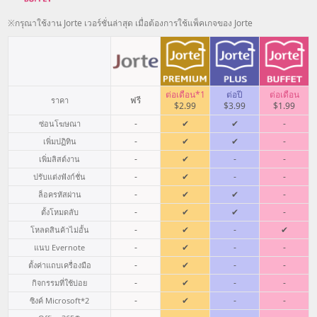
※กรุณาใช้งาน Jorte เวอร์ชั่นล่าสุด เมื่อต้องการใช้แพ็คเกจของ Jorte
ต่อเดือน*1
ต่อปี
ต่อเดือน
ฟรี
ราคา
$2.99
$3.99
$1.99
-
✔
✔
-
ซ่อนโฆษณา
-
✔
✔
-
เพิ่มปฏิทิน
-
✔
-
-
เพิ่มลิสต์งาน
-
✔
-
-
ปรับแต่งฟังก์ชั่น
-
✔
✔
-
ล็อครหัสผ่าน
-
✔
✔
-
ตั้งโหมดลับ
-
✔
-
✔
โหลดสินค้าไม่อั้น
-
✔
-
-
แนบ Evernote
-
✔
-
-
ตั้งค่าแถบเครื่องมือ
-
✔
-
-
กิจกรรมที่ใช้บ่อย
-
✔
-
-
ซิงค์ Microsoft
*2