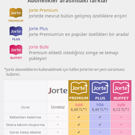
Abonelikler arasındaki farklar
Jorte Premium
Jorte’de mevcut bütün gelişmiş özelliklere erişin!
Jorte Plus
Jorte Premium’un en popüler özellikleri bir arada!
Jorte Büfe
Premium etiketli istediğiniz simge ve temayı
yükleyin!
*Jorte aboneliklerini kullanabilmek için lütfen Jorte’nin en yeni sürümünü
kullanın.
Aylık
Yıllık
Aylık
Ücretsiz
Ücret
6,49 TL*1
8,49 TL*1
6,12 TL*1
−
✔
✔
−
Reklamları kaldırma
−
✔
✔
−
Ekstra takvim oluşturma
−
✔
−
−
Görev listesi ekleme