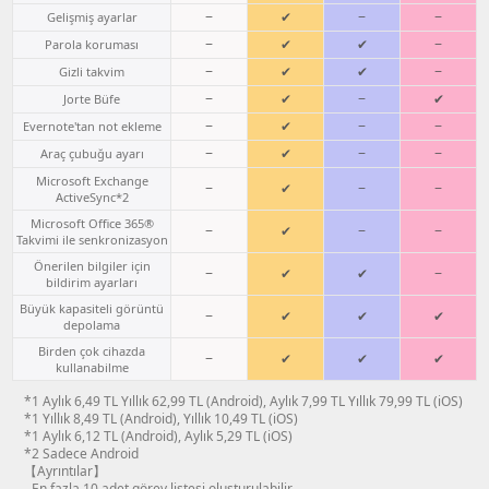
−
✔
−
−
Gelişmiş ayarlar
−
✔
✔
−
Parola koruması
−
✔
✔
−
Gizli takvim
−
✔
−
✔
Jorte Büfe
−
✔
−
−
Evernote'tan not ekleme
−
✔
−
−
Araç çubuğu ayarı
Microsoft Exchange
−
✔
−
−
ActiveSync*2
Microsoft Office 365®
−
✔
−
−
Takvimi ile senkronizasyon
Önerilen bilgiler için
−
✔
✔
−
bildirim ayarları
Büyük kapasiteli görüntü
−
✔
✔
✔
depolama
Birden çok cihazda
−
✔
✔
✔
kullanabilme
*1 Aylık 6,49 TL Yıllık 62,99 TL (Android), Aylık 7,99 TL Yıllık 79,99 TL (iOS)
*1 Yıllık 8,49 TL (Android), Yıllık 10,49 TL (iOS)
*1 Aylık 6,12 TL (Android), Aylık 5,29 TL (iOS)
*2 Sadece Android
【Ayrıntılar】
- En fazla 10 adet görev listesi oluşturulabilir.