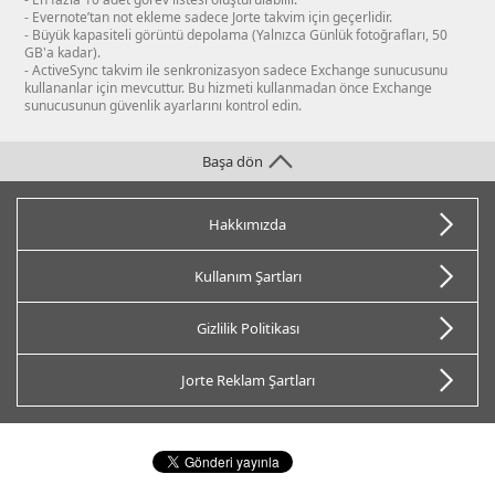
- Evernote’tan not ekleme sadece Jorte takvim için geçerlidir.
- Büyük kapasiteli görüntü depolama (Yalnızca Günlük fotoğrafları, 50
GB'a kadar).
- ActiveSync takvim ile senkronizasyon sadece Exchange sunucusunu
kullananlar için mevcuttur. Bu hizmeti kullanmadan önce Exchange
sunucusunun güvenlik ayarlarını kontrol edin.
Başa dön
Hakkımızda
Kullanım Şartları
Gizlilik Politikası
Jorte Reklam Şartları