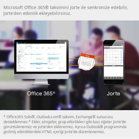
Microsoft Office 365® takvimini Jorte ile senkronize edebilir,
Jorte'den etkinlik ekleyebilirsiniz.
* Office365 Solo®, Outlook.com® takvim, Exchange® sunucusu
desteklenmez.* Ekler, simgeler, grup etkinlikleri gibi bazı öğeler Jorte'de
görüntülenemez ve Jorte'den eklenemez. Ayrıca Outlook® programında
girilmiş etkinliklerdeki HTML içeriği Jorte'de düzenlenemez.