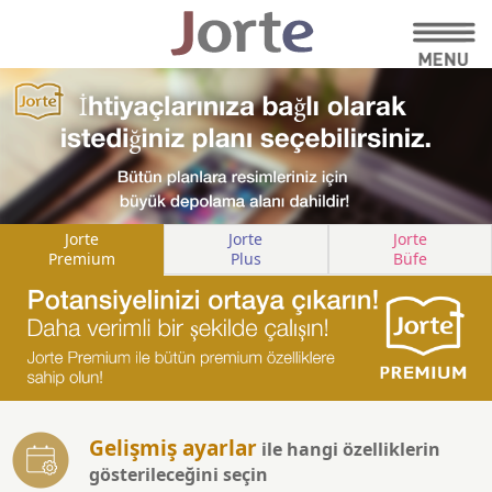
Jorte
Jorte
Jorte
Premium
Plus
Büfe
Gelişmiş ayarlar
ile hangi özelliklerin
gösterileceğini seçin