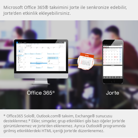
Microsoft Office 365® takvimini Jorte ile senkronize edebilir,
Jorte'den etkinlik ekleyebilirsiniz.
* Office365 Solo®, Outlook.com® takvim, Exchange® sunucusu
desteklenmez.* Ekler, simgeler, grup etkinlikleri gibi bazı öğeler Jorte'de
görüntülenemez ve Jorte'den eklenemez. Ayrıca Outlook® programında
girilmiş etkinliklerdeki HTML içeriği Jorte'de düzenlenemez.