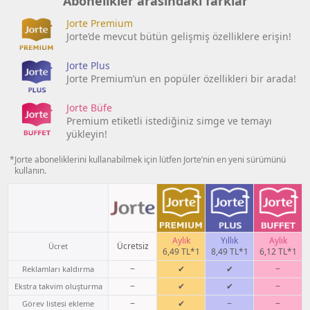
Abonelikler arasındaki farklar
Jorte Premium
Jorte’de mevcut bütün gelişmiş özelliklere erişin!
Jorte Plus
Jorte Premium’un en popüler özellikleri bir arada!
Jorte Büfe
Premium etiketli istediğiniz simge ve temayı
yükleyin!
*Jorte aboneliklerini kullanabilmek için lütfen Jorte’nin en yeni sürümünü
kullanın.
Aylık
Yıllık
Aylık
Ücretsiz
Ücret
6,49 TL*1
8,49 TL*1
6,12 TL*1
−
✔
✔
−
Reklamları kaldırma
−
✔
✔
−
Ekstra takvim oluşturma
−
✔
−
−
Görev listesi ekleme