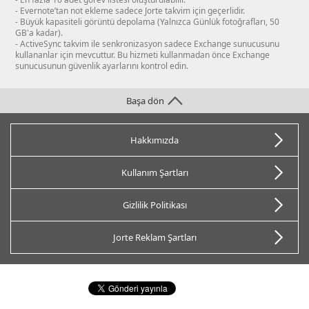
- Evernote’tan not ekleme sadece Jorte takvim için geçerlidir.
- Büyük kapasiteli görüntü depolama (Yalnızca Günlük fotoğrafları, 50
GB'a kadar).
- ActiveSync takvim ile senkronizasyon sadece Exchange sunucusunu
kullananlar için mevcuttur. Bu hizmeti kullanmadan önce Exchange
sunucusunun güvenlik ayarlarını kontrol edin.
Başa dön
Hakkımızda
Kullanım Şartları
Gizlilik Politikası
Jorte Reklam Şartları