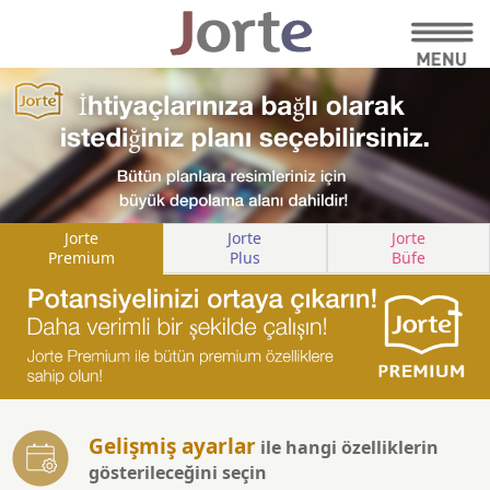
Jorte
Jorte
Jorte
Premium
Plus
Büfe
Gelişmiş ayarlar
ile hangi özelliklerin
gösterileceğini seçin