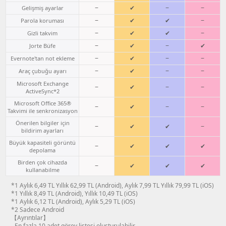
−
✔
−
−
Gelişmiş ayarlar
−
✔
✔
−
Parola koruması
−
✔
✔
−
Gizli takvim
−
✔
−
✔
Jorte Büfe
−
✔
−
−
Evernote'tan not ekleme
−
✔
−
−
Araç çubuğu ayarı
Microsoft Exchange
−
✔
−
−
ActiveSync*2
Microsoft Office 365®
−
✔
−
−
Takvimi ile senkronizasyon
Önerilen bilgiler için
−
✔
✔
−
bildirim ayarları
Büyük kapasiteli görüntü
−
✔
✔
✔
depolama
Birden çok cihazda
−
✔
✔
✔
kullanabilme
*1 Aylık 6,49 TL Yıllık 62,99 TL (Android), Aylık 7,99 TL Yıllık 79,99 TL (iOS)
*1 Yıllık 8,49 TL (Android), Yıllık 10,49 TL (iOS)
*1 Aylık 6,12 TL (Android), Aylık 5,29 TL (iOS)
*2 Sadece Android
【Ayrıntılar】
- En fazla 10 adet görev listesi oluşturulabilir.