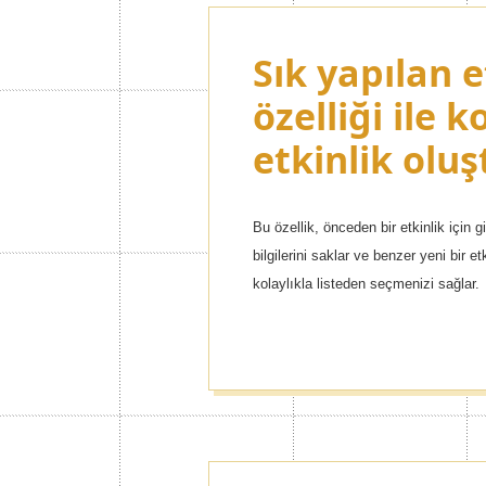
Sık yapılan e
Premium tem
özelliği ile k
Jorte'yi isted
etkinlik oluş
şekilde özell
Bu özellik, önceden bir etkinlik için 
Popüler çizgi film kahramanlarından 
bilgilerini saklar ve benzer yeni bir et
birçok değişik tema ve içerik arasınd
kolaylıkla listeden seçmenizi sağlar.
de zor değil!