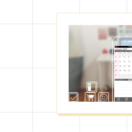
"100 Takvim"
Normalde mevcut olan tek bir takvimd
takvim oluşturabilirsiniz. İş için baş
aile işleri için başka takvimler oluştu
kolaylıkla geçiş yapabilirsiniz.