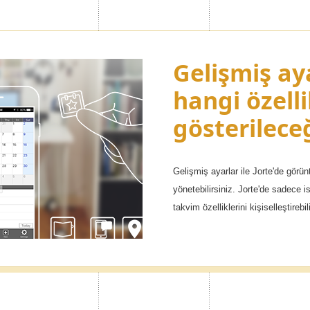
 oluşturun
Gelişmiş aya
Etkinliklerin
hangi özelli
Premium si
en farklı en fazla 100 adet başka
gösterilece
ekleyin!
ka, özel yaşantınız için başka ve
rabilir, bu takvimler arasında
Gelişmiş ayarlar ile Jorte'de görünt
1000'den fazla simge!
yönetebilirsiniz. Jorte'de sadece is
Takviminiz bu simgelerle renklene
takvim özelliklerini kişiselleştirebil