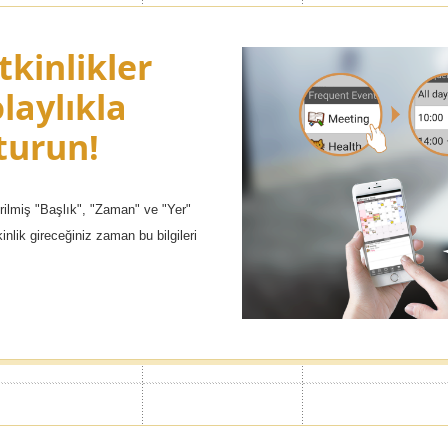
tkinlikler
alar ile
Reklamları 
olaylıkla
iğiniz
Kenar menüsünü istediğiniz gibi öze
turun!
eştirin!
kaldırabilirsiniz.
girilmiş "Başlık", "Zaman" ve "Yer"
sade ve profesyonel tasarımlara
kinlik gireceğiniz zaman bu bilgileri
an beğendiğiniz içeriği bulmak hiç