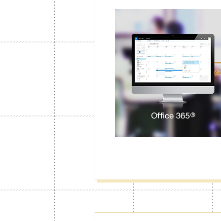
Parola korum
takvim
Parola koruması ile Jorte’yi başlatmak 
takvim ve günlüğü kilitleyebilirsiniz
ve günlük girdilerinizi başkalarının g