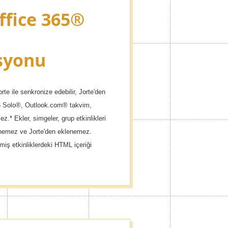
ffice 365®
syonu
te ile senkronize edebilir, Jorte'den
e365 Solo®, Outlook.com® takvim,
 Ekler, simgeler, grup etkinlikleri
lenemez ve Jorte'den eklenemez.
miş etkinliklerdeki HTML içeriği