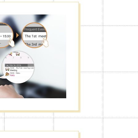
kaldırın
lleştirebilir, reklamları