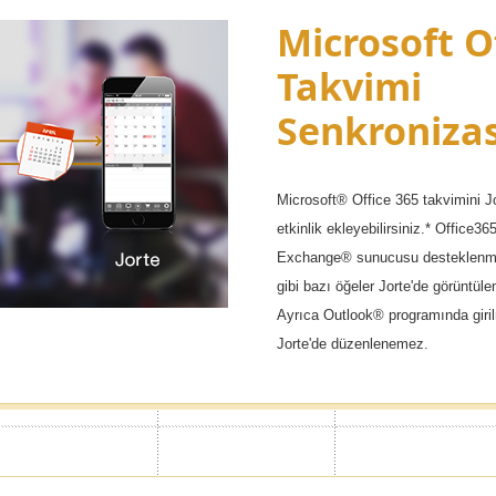
ası ve gizli
Microsoft O
Takvimi
Senkroniza
için parola ekleyebilir, istediğiniz
. Böylece sadece size özel randevu
Microsoft® Office 365 takvimini Jor
örmemesini sağlayabilirsiniz.
etkinlik ekleyebilirsiniz.* Offic
Exchange® sunucusu desteklenmez.*
gibi bazı öğeler Jorte'de görüntü
Ayrıca Outlook® programında giril
Jorte'de düzenlenemez.