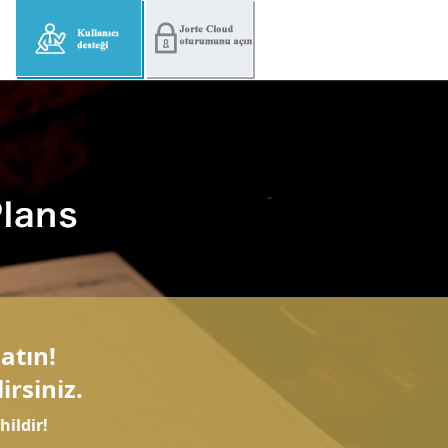
atın!
irsiniz.
ildir!