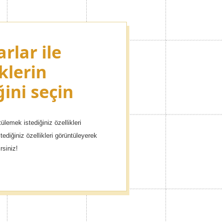
rlar ile
ize çeşitli
klerin
mgeleri
ğini seçin
ülemek istediğiniz özellikleri
tediğiniz özellikleri görüntüleyerek
cek.
irsiniz!