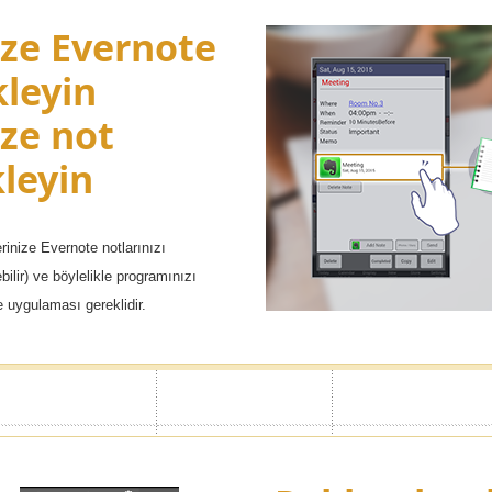
ize Evernote
kleyin
ize not
kleyin
erinize Evernote notlarınızı
bilir) ve böylelikle programınızı
e uygulaması gereklidir.