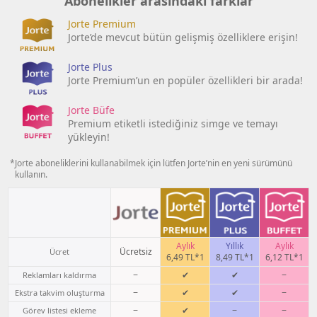
Abonelikler arasındaki farklar
Jorte Premium
Jorte’de mevcut bütün gelişmiş özelliklere erişin!
Jorte Plus
Jorte Premium’un en popüler özellikleri bir arada!
Jorte Büfe
Premium etiketli istediğiniz simge ve temayı
yükleyin!
*Jorte aboneliklerini kullanabilmek için lütfen Jorte’nin en yeni sürümünü
kullanın.
Aylık
Yıllık
Aylık
Ücretsiz
Ücret
6,49 TL*1
8,49 TL*1
6,12 TL*1
−
✔
✔
−
Reklamları kaldırma
−
✔
✔
−
Ekstra takvim oluşturma
−
✔
−
−
Görev listesi ekleme