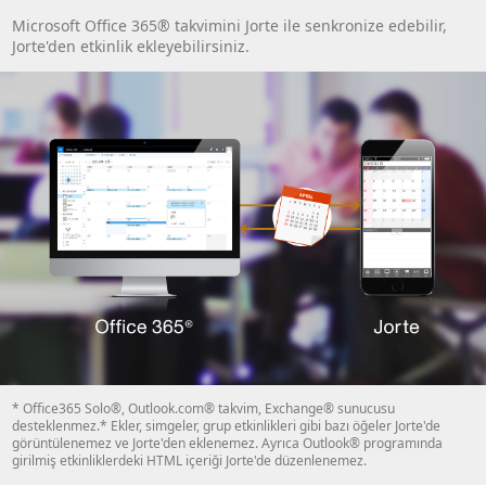
Microsoft Office 365® takvimini Jorte ile senkronize edebilir,
Jorte'den etkinlik ekleyebilirsiniz.
* Office365 Solo®, Outlook.com® takvim, Exchange® sunucusu
desteklenmez.* Ekler, simgeler, grup etkinlikleri gibi bazı öğeler Jorte'de
görüntülenemez ve Jorte'den eklenemez. Ayrıca Outlook® programında
girilmiş etkinliklerdeki HTML içeriği Jorte'de düzenlenemez.