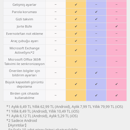
−
✔
−
−
Gelişmiş ayarlar
−
✔
✔
−
Parola koruması
−
✔
✔
−
Gizli takvim
−
✔
−
✔
Jorte Büfe
−
✔
−
−
Evernote'tan not ekleme
−
✔
−
−
Araç çubuğu ayarı
Microsoft Exchange
−
✔
−
−
ActiveSync*2
Microsoft Office 365®
−
✔
−
−
Takvimi ile senkronizasyon
Önerilen bilgiler için
−
✔
✔
−
bildirim ayarları
Büyük kapasiteli görüntü
−
✔
✔
✔
depolama
Birden çok cihazda
−
✔
✔
✔
kullanabilme
*1 Aylık 6,49 TL Yıllık 62,99 TL (Android), Aylık 7,99 TL Yıllık 79,99 TL (iOS)
*1 Yıllık 8,49 TL (Android), Yıllık 10,49 TL (iOS)
*1 Aylık 6,12 TL (Android), Aylık 5,29 TL (iOS)
*2 Sadece Android
【Ayrıntılar】
- En fazla 10 adet görev listesi oluşturulabilir.