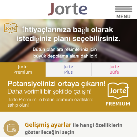
Jorte
Jorte
Jorte
Premium
Plus
Büfe
Gelişmiş ayarlar
ile hangi özelliklerin
gösterileceğini seçin