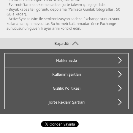
- Evernote’tan not ekleme sadece Jorte takvim için geçerlidir.
- Büyük kapasiteli görüntü depolama (Yalnızca Günlük fotoğrafları, 50
GB'a kadar).
- ActiveSync takvim ile senkronizasyon sadece Exchange sunucusunu
kullananlar için mevcuttur. Bu hizmeti kullanmadan önce Exchange
sunucusunun güvenlik ayarlarını kontrol edin.
Başa dön
Hakkımızda
Kullanım Şartları
Gizlilik Politikası
Jorte Reklam Şartları