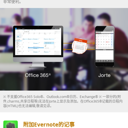
非常便利。
※ 不支援Office365 Solo®、Outlook.com®日历、Exchange® ※ 一部分的(附
件,charms,共享日程等)无法在Jorte上显示及添加。在Office365®记载的日程内
容(HTML)也无法编辑,敬请见谅。
附加Evernote的记事