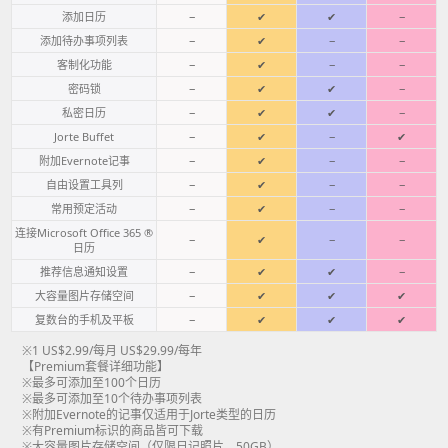
添加日历
−
✔
✔
−
添加待办事项列表
−
✔
−
−
客制化功能
−
✔
−
−
密码锁
−
✔
✔
−
私密日历
−
✔
✔
−
Jorte Buffet
−
✔
−
✔
附加Evernote记事
−
✔
−
−
自由设置工具列
−
✔
−
−
常用预定活动
−
✔
−
−
连接Microsoft Office 365 ®
−
✔
−
−
日历
推荐信息通知设置
−
✔
✔
−
大容量图片存储空间
−
✔
✔
✔
复数台的手机及平板
−
✔
✔
✔
※1 US$2.99/每月 US$29.99/每年
【Premium套餐详细功能】
※最多可添加至100个日历
※最多可添加至10个待办事项列表
※附加Evernote的记事仅适用于Jorte类型的日历
※有Premium标识的商品皆可下载
※大容量图片存储空间（仅限日记照片，50GB）