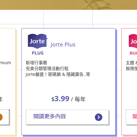
Jorte Plus
mium
新增行事曆
主題 
完美分類管理活動行程
無限
Jorte嚴選！密碼鎖 & 隱藏廣告..等
3.99
年
$
/ 每年