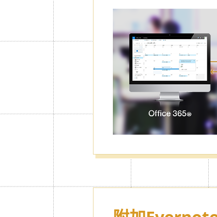
密碼鎖 & 私
可將特定的行事曆或日記上鎖。也可
被別人盜用或流失。