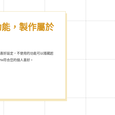
功能，製作屬於
 & 圖示
專屬style
個人喜好設定，不使用的功能可以隱藏起
rte符合您的個人喜好。
hedule