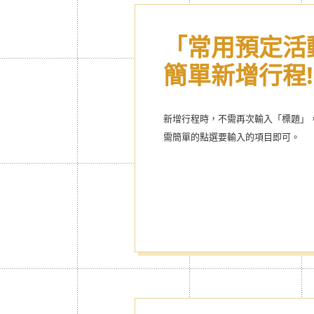
「常用預定活
輕輕一按，就
簡單新增行程!
己Style的行
新增行程時，不需再次輸入「標題」
超人氣卡通,酷酷成熟風主題等，超豐富
需簡單的點選要輸入的項目即可。
識的商品皆可下載喔!