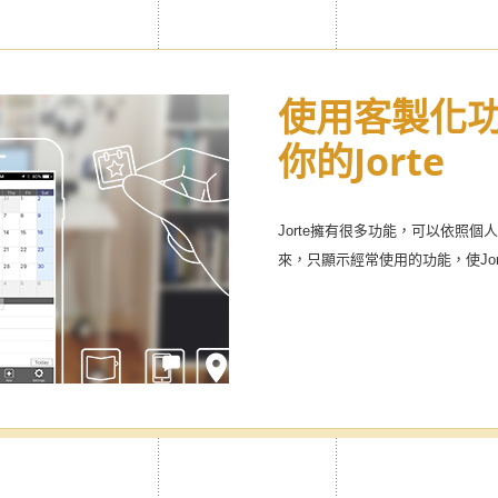
簡單將個人及
使用客製化
無限使用主題
你的Jorte
製作屬於自己的
行事曆!
於工作、個人和家庭等，也可以與家
Jorte擁有很多功能，可以依照
曆。可簡單切換使用，分門別類管
來，只顯示經常使用的功能，使Jo
多種可愛圖示！更加輕鬆有趣的管理sc
※僅限Premium標識商品