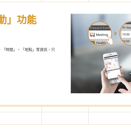
動」功能
打可造屬於自
隱藏廣告
事曆
自由自在設定側邊選單的顯示項目
，「時間」，「地點」等資訊，只
商品，多樣選擇，有Premium標