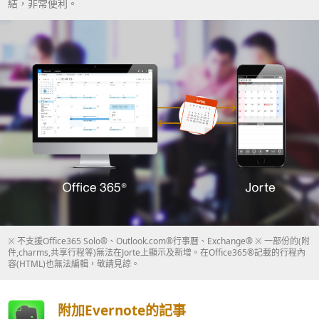
結，非常便利。
※ 不支援Office365 Solo®、Outlook.com®行事曆、Exchange® ※ 一部份的(附
件,charms,共享行程等)無法在Jorte上顯示及新增。在Office365®記載的行程內
容(HTML)也無法編輯，敬請見諒。
附加Evernote的記事