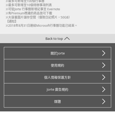
※最多可新增至100個行事曆
※最多可新增至10個待辦事項列表
※可從Jorte 行事曆新增記事至 Evernote
※有Premium標識的商品皆可下載
※大容量圖片儲存空間（僅限日記照片，50GB）
【通知】
※2018年8月31日連結Microsoft行事曆功能已結束。
Back to top
關於Jorte
使用規約
個人情報保護方針
Jorte 廣告規約
媒體