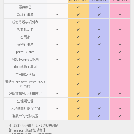
−
✔
✔
−
隱藏廣告
−
✔
✔
−
新增行事曆
−
✔
−
−
新增待辦事項列表
−
✔
−
−
客製化功能
−
✔
✔
−
密碼鎖
−
✔
✔
−
私密行事曆
−
✔
−
✔
Jorte Buffet
−
✔
−
−
附加Evernote記事
−
✔
−
−
自由編排工具列
−
✔
−
−
常用預定活動
連結Microsoft Office 365®
−
✔
−
−
行事曆
−
✔
✔
−
好康推薦訊息通知設定
−
✔
−
−
生理期管理
−
✔
✔
✔
大容量圖片儲存空間
−
✔
✔
✔
複數台的行動裝置
※1 US$2.99/每月 US$29.99/每年
【Premium版詳細功能】