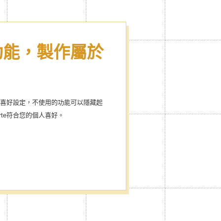
功能，製作屬於
 & 圖示
專屬style
個人喜好設定，不使用的功能可以隱藏起
rte符合您的個人喜好。
hedule