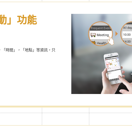
動」功能
打可造屬於自
隱藏廣告
事曆
自由自在設定側邊選單的顯示項目
，「時間」，「地點」等資訊，只
商品，多樣選擇，有Premium標