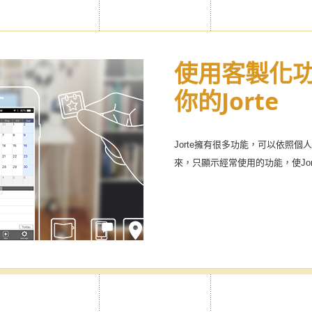
簡單將個人及
使用客製化
無限使用主題
你的Jorte
製作屬於自己的
行事曆!
於工作、個人和家庭等，也可以與家
Jorte擁有很多功能，可以依照
曆。可簡單切換使用，分門別類管
來，只顯示經常使用的功能，使Jo
多種可愛圖示！更加輕鬆有趣的管理sc
※僅限Premium標識商品