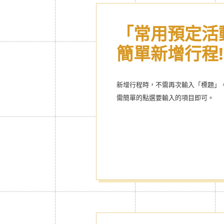
「常用預定活
輕輕一按，就
簡單新增行程!
己Style的行
新增行程時，不需再次輸入「標題」
超人氣卡通,酷酷成熟風主題等，超豐富
需簡單的點選要輸入的項目即可。
識的商品皆可下載喔!