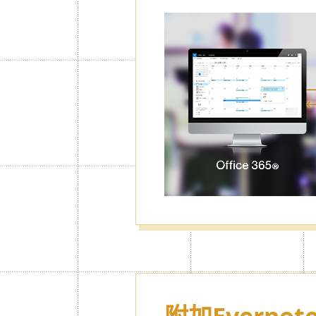
密碼鎖 & 私
可將特定的行事曆或日記上鎖。也可
被別人盜用或流失。