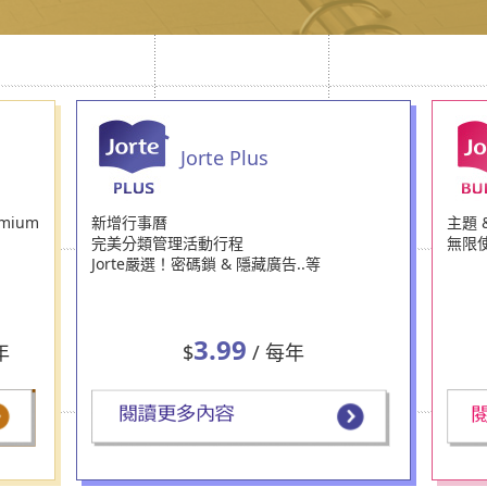
Jorte Plus
mium
新增行事曆
主題 
完美分類管理活動行程
無限
Jorte嚴選！密碼鎖 & 隱藏廣告..等
3.99
年
$
/ 每年