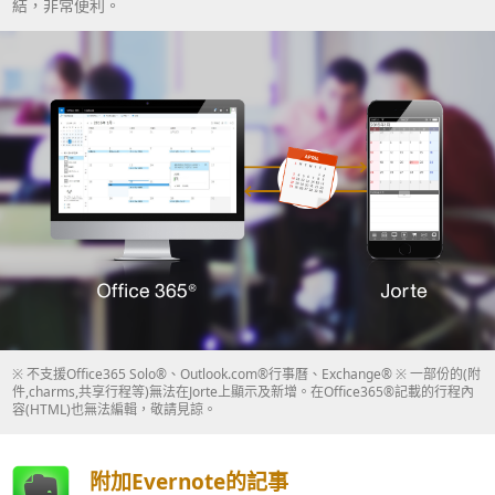
結，非常便利。
※ 不支援Office365 Solo®、Outlook.com®行事曆、Exchange® ※ 一部份的(附
件,charms,共享行程等)無法在Jorte上顯示及新增。在Office365®記載的行程內
容(HTML)也無法編輯，敬請見諒。
附加Evernote的記事