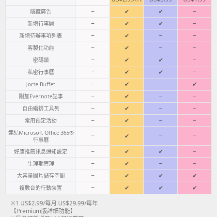
−
✔
✔
−
隱藏廣告
−
✔
✔
−
新增行事曆
−
✔
−
−
新增待辦事項列表
−
✔
−
−
客製化功能
−
✔
✔
−
密碼鎖
−
✔
✔
−
私密行事曆
−
✔
−
✔
Jorte Buffet
−
✔
−
−
附加Evernote記事
−
✔
−
−
自由編排工具列
−
✔
−
−
常用預定活動
連結Microsoft Office 365®
−
✔
−
−
行事曆
−
✔
✔
−
好康推薦訊息通知設定
−
✔
−
−
生理期管理
−
✔
✔
✔
大容量圖片儲存空間
−
✔
✔
✔
複數台的行動裝置
※1 US$2.99/每月 US$29.99/每年
【Premium版詳細功能】