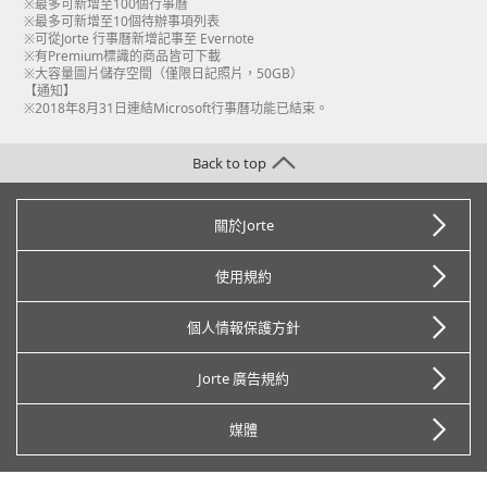
※最多可新增至100個行事曆
※最多可新增至10個待辦事項列表
※可從Jorte 行事曆新增記事至 Evernote
※有Premium標識的商品皆可下載
※大容量圖片儲存空間（僅限日記照片，50GB）
【通知】
※2018年8月31日連結Microsoft行事曆功能已結束。
Back to top
關於Jorte
使用規約
個人情報保護方針
Jorte 廣告規約
媒體