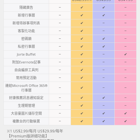
−
✔
✔
−
隱藏廣告
−
✔
✔
−
新增行事曆
−
✔
−
−
新增待辦事項列表
−
✔
−
−
客製化功能
−
✔
✔
−
密碼鎖
−
✔
✔
−
私密行事曆
−
✔
−
✔
Jorte Buffet
−
✔
−
−
附加Evernote記事
−
✔
−
−
自由編排工具列
−
✔
−
−
常用預定活動
連結Microsoft Office 365®
−
✔
−
−
行事曆
−
✔
✔
−
好康推薦訊息通知設定
−
✔
−
−
生理期管理
−
✔
✔
✔
大容量圖片儲存空間
−
✔
✔
✔
複數台的行動裝置
※1 US$2.99/每月 US$29.99/每年
【Premium版詳細功能】