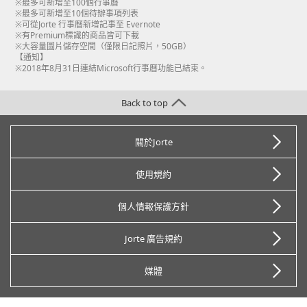
※最多可新增至100個行事曆
※最多可新增至10個待辦事項列表
※可從Jorte 行事曆新增記事至 Evernote
※有Premium標識的商品皆可下載
※大容量圖片儲存空間（僅限日記照片，50GB）
【通知】
※2018年8月31日連結Microsoft行事曆功能已結束。
Back to top
關於Jorte
使用規約
個人情報保護方針
Jorte 廣告規約
媒體