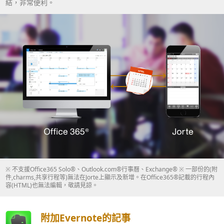
結，非常便利。
※ 不支援Office365 Solo®、Outlook.com®行事曆、Exchange® ※ 一部份的(附
件,charms,共享行程等)無法在Jorte上顯示及新增。在Office365®記載的行程內
容(HTML)也無法編輯，敬請見諒。
附加Evernote的記事