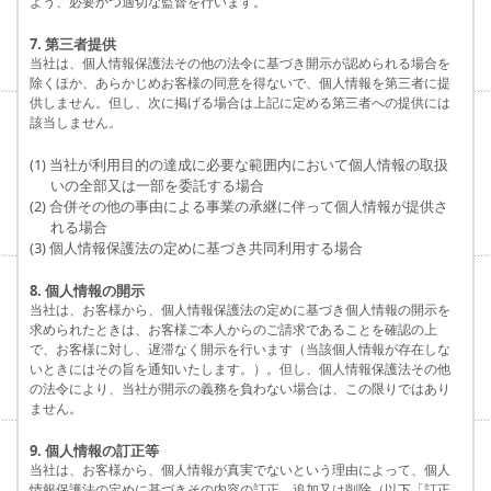
よう、必要かつ適切な監督を行います。
7. 第三者提供
当社は、個人情報保護法その他の法令に基づき開示が認められる場合を
除くほか、あらかじめお客様の同意を得ないで、個人情報を第三者に提
供しません。但し、次に掲げる場合は上記に定める第三者への提供には
該当しません。
(1) 当社が利用目的の達成に必要な範囲内において個人情報の取扱
いの全部又は一部を委託する場合
(2) 合併その他の事由による事業の承継に伴って個人情報が提供さ
れる場合
(3) 個人情報保護法の定めに基づき共同利用する場合
8. 個人情報の開示
当社は、お客様から、個人情報保護法の定めに基づき個人情報の開示を
求められたときは、お客様ご本人からのご請求であることを確認の上
で、お客様に対し、遅滞なく開示を行います（当該個人情報が存在しな
いときにはその旨を通知いたします。）。但し、個人情報保護法その他
の法令により、当社が開示の義務を負わない場合は、この限りではあり
ません。
9. 個人情報の訂正等
当社は、お客様から、個人情報が真実でないという理由によって、個人
情報保護法の定めに基づきその内容の訂正、追加又は削除（以下「訂正