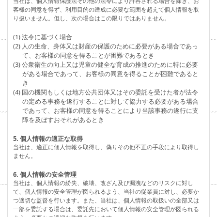
当社は、個人情報保護法その他の法令により許容される場合を除き、お
客様の同意を得ず、利用目的の達成に必要な範囲を超えて個人情報を取
り扱いません。但し、次の場合はこの限りではありません。
(1) 法令に基づく場合
(2) 人の生命、身体又は財産の保護のために必要がある場合であっ
て、お客様の同意を得ることが困難であるとき
(3) 公衆衛生の向上又は児童の健全な育成の推進のために特に必要
がある場合であって、お客様の同意を得ることが困難であると
き
(4) 国の機関もしくは地方公共団体又はその委託を受けた者が法令
の定める事務を遂行することに対して協力する必要がある場合
であって、お客様の同意を得ることにより当該事務の遂行に支
障を及ぼすおそれがあるとき
5. 個人情報の適正な取得
当社は、適正に個人情報を取得し、偽りその他不正の手段により取得し
ません。
6. 個人情報の安全管理
当社は、個人情報の紛失、破壊、改ざん及び漏洩などのリスクに対し
て、個人情報の安全管理が図られるよう、当社の従業員に対し、必要か
つ適切な監督を行います。また、当社は、個人情報の取扱いの全部又は
一部を委託する場合は、委託先において個人情報の安全管理が図られる