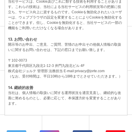
当社サービスは、Cookie及びこれに類する技術を利用することがありま
す。これらの技術は、当社による当社サービスの利用状況等の把握に役
立ち、サービス向上に資するものです。Cookieを無効化されたいユーザ
ーは、ウェブブラウザの設定を変更することによりCookieを無効化する
ことができます。但し、Cookieを無効化すると、当社サービスの一部の
機能をご利用いただけなくなる場合があります。
13. お問い合わせ
開示等のお申出、ご意見、ご質問、苦情のお申出その他個人情報の取扱
いに関するお問い合わせは、下記の窓口までお願い致します。
〒102-0073
東京都千代田区九段北1-12-3 井門九段北ビル 4F
株式会社ジョルテ 管理部 法務担当 E-mail:privacy@jorte.com
（なお、受付時間は、平日10時から18時までとさせていただきます。）
14. 継続的改善
当社は、個人情報の取扱いに関する運用状況を適宜見直し、継続的な改
善に努めるものとし、必要に応じて、本保護方針を変更することがあり
ます。