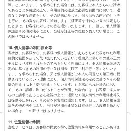
等」といいます。）を求められた場合には、お客様ご本人からのご請求
であることを確認の上で、利用目的の達成に必要な範囲内において、遅
滞なく必要な調査を行い、その結果に基づき、個人情報の内容の訂正等
を行い、その旨をお客様に通知します（訂正等を行わない旨の決定をし
たときは、お客様に対しその旨を通知いたします。）。但し、個人情報
保護法その他の法令により、当社が訂正等の義務を負わない場合は、こ
の限りではありません。
10. 個人情報の利用停止等
当社は、お客様から、お客様の個人情報が、あらかじめ公表された利用
目的の範囲を超えて取り扱われているという理由又は偽りその他不正の
手段により取得されたものであるという理由により、個人情報保護法の
定めに基づきその利用の停止又は消去（以下「利用停止等」といいま
す。）を求められた場合、又は個人情報がご本人の同意なく第三者に提
供されているという理由により、個人情報保護法の定めに基づきその提
供の停止（以下「提供停止」といいます。）を求められた場合におい
て、そのご請求に理由があることが判明した場合には、お客様ご本人か
らのご請求であることを確認の上で、遅滞なく個人情報の利用停止等又
は提供停止を行い、その旨をお客様に通知します。但し、個人情報保護
法その他の法令により、当社が利用停止等又は提供停止の義務を負わな
い場合は、この限りではありません。
11. 位置情報の利用
当社サービスは、お客様の同意を得て位置情報を利用することがありま