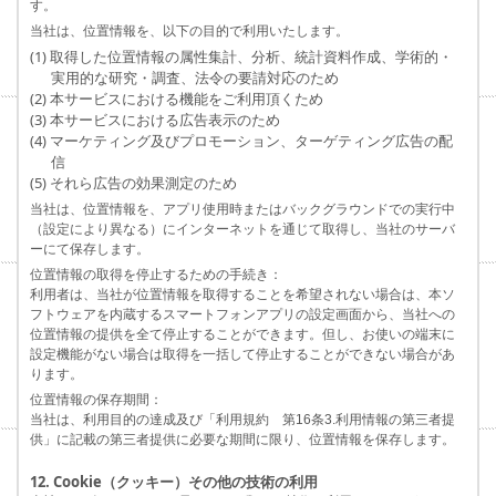
す。
当社は、位置情報を、以下の目的で利用いたします。
(1) 取得した位置情報の属性集計、分析、統計資料作成、学術的・
実用的な研究・調査、法令の要請対応のため
(2) 本サービスにおける機能をご利用頂くため
(3) 本サービスにおける広告表示のため
(4) マーケティング及びプロモーション、ターゲティング広告の配
信
(5) それら広告の効果測定のため
当社は、位置情報を、アプリ使用時またはバックグラウンドでの実行中
（設定により異なる）にインターネットを通じて取得し、当社のサーバ
ーにて保存します。
位置情報の取得を停止するための手続き：
利用者は、当社が位置情報を取得することを希望されない場合は、本ソ
フトウェアを内蔵するスマートフォンアプリの設定画面から、当社への
位置情報の提供を全て停止することができます。但し、お使いの端末に
設定機能がない場合は取得を一括して停止することができない場合があ
ります。
位置情報の保存期間：
当社は、利用目的の達成及び「利用規約 第16条3.利用情報の第三者提
供」に記載の第三者提供に必要な期間に限り、位置情報を保存します。
12. Cookie（クッキー）その他の技術の利用