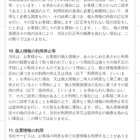
等」といいます。）を求められた場合には、お客様ご本人からのご請求
であることを確認の上で、利用目的の達成に必要な範囲内において、遅
滞なく必要な調査を行い、その結果に基づき、個人情報の内容の訂正等
を行い、その旨をお客様に通知します（訂正等を行わない旨の決定をし
たときは、お客様に対しその旨を通知いたします。）。但し、個人情報
保護法その他の法令により、当社が訂正等の義務を負わない場合は、こ
の限りではありません。
10. 個人情報の利用停止等
当社は、お客様から、お客様の個人情報が、あらかじめ公表された利用
目的の範囲を超えて取り扱われているという理由又は偽りその他不正の
手段により取得されたものであるという理由により、個人情報保護法の
定めに基づきその利用の停止又は消去（以下「利用停止等」といいま
す。）を求められた場合、又は個人情報がご本人の同意なく第三者に提
供されているという理由により、個人情報保護法の定めに基づきその提
供の停止（以下「提供停止」といいます。）を求められた場合におい
て、そのご請求に理由があることが判明した場合には、お客様ご本人か
らのご請求であることを確認の上で、遅滞なく個人情報の利用停止等又
は提供停止を行い、その旨をお客様に通知します。但し、個人情報保護
法その他の法令により、当社が利用停止等又は提供停止の義務を負わな
い場合は、この限りではありません。
11. 位置情報の利用
当社サービスは、お客様の同意を得て位置情報を利用することがありま