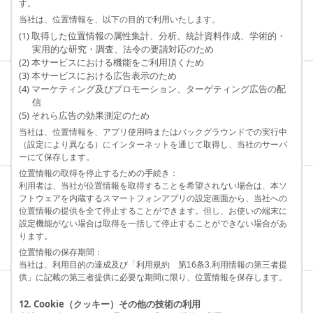
す。
当社は、位置情報を、以下の目的で利用いたします。
(1) 取得した位置情報の属性集計、分析、統計資料作成、学術的・
実用的な研究・調査、法令の要請対応のため
(2) 本サービスにおける機能をご利用頂くため
(3) 本サービスにおける広告表示のため
(4) マーケティング及びプロモーション、ターゲティング広告の配
信
(5) それら広告の効果測定のため
当社は、位置情報を、アプリ使用時またはバックグラウンドでの実行中
（設定により異なる）にインターネットを通じて取得し、当社のサーバ
ーにて保存します。
位置情報の取得を停止するための手続き：
利用者は、当社が位置情報を取得することを希望されない場合は、本ソ
フトウェアを内蔵するスマートフォンアプリの設定画面から、当社への
位置情報の提供を全て停止することができます。但し、お使いの端末に
設定機能がない場合は取得を一括して停止することができない場合があ
ります。
位置情報の保存期間：
当社は、利用目的の達成及び「利用規約 第16条3.利用情報の第三者提
供」に記載の第三者提供に必要な期間に限り、位置情報を保存します。
12. Cookie（クッキー）その他の技術の利用