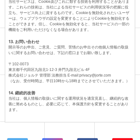
当社サービスは、Cookie及びこれに類する技術を利用することがありま
す。これらの技術は、当社による当社サービスの利用状況等の把握に役
立ち、サービス向上に資するものです。Cookieを無効化されたいユーザ
ーは、ウェブブラウザの設定を変更することによりCookieを無効化する
ことができます。但し、Cookieを無効化すると、当社サービスの一部の
機能をご利用いただけなくなる場合があります。
13. お問い合わせ
開示等のお申出、ご意見、ご質問、苦情のお申出その他個人情報の取扱
いに関するお問い合わせは、下記の窓口までお願い致します。
〒102-0073
東京都千代田区九段北1-12-3 井門九段北ビル 4F
株式会社ジョルテ 管理部 法務担当 E-mail:privacy@jorte.com
（なお、受付時間は、平日10時から18時までとさせていただきます。）
14. 継続的改善
当社は、個人情報の取扱いに関する運用状況を適宜見直し、継続的な改
善に努めるものとし、必要に応じて、本保護方針を変更することがあり
ます。