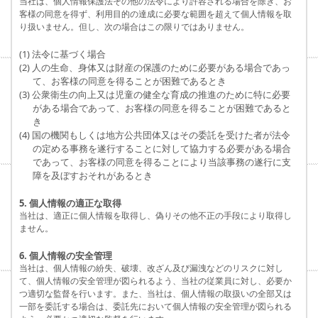
当社は、個人情報保護法その他の法令により許容される場合を除き、お
客様の同意を得ず、利用目的の達成に必要な範囲を超えて個人情報を取
り扱いません。但し、次の場合はこの限りではありません。
(1) 法令に基づく場合
(2) 人の生命、身体又は財産の保護のために必要がある場合であっ
て、お客様の同意を得ることが困難であるとき
(3) 公衆衛生の向上又は児童の健全な育成の推進のために特に必要
がある場合であって、お客様の同意を得ることが困難であると
き
(4) 国の機関もしくは地方公共団体又はその委託を受けた者が法令
の定める事務を遂行することに対して協力する必要がある場合
であって、お客様の同意を得ることにより当該事務の遂行に支
障を及ぼすおそれがあるとき
5. 個人情報の適正な取得
当社は、適正に個人情報を取得し、偽りその他不正の手段により取得し
ません。
6. 個人情報の安全管理
当社は、個人情報の紛失、破壊、改ざん及び漏洩などのリスクに対し
て、個人情報の安全管理が図られるよう、当社の従業員に対し、必要か
つ適切な監督を行います。また、当社は、個人情報の取扱いの全部又は
一部を委託する場合は、委託先において個人情報の安全管理が図られる