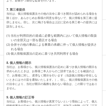
よう、必要かつ適切な監督を行います。
7. 第三者提供
当社は、個人情報保護法その他の法令に基づき開示が認められる場合を
除くほか、あらかじめお客様の同意を得ないで、個人情報を第三者に提
供しません。但し、次に掲げる場合は上記に定める第三者への提供には
該当しません。
(1) 当社が利用目的の達成に必要な範囲内において個人情報の取扱
いの全部又は一部を委託する場合
(2) 合併その他の事由による事業の承継に伴って個人情報が提供さ
れる場合
(3) 個人情報保護法の定めに基づき共同利用する場合
8. 個人情報の開示
当社は、お客様から、個人情報保護法の定めに基づき個人情報の開示を
求められたときは、お客様ご本人からのご請求であることを確認の上
で、お客様に対し、遅滞なく開示を行います（当該個人情報が存在しな
いときにはその旨を通知いたします。）。但し、個人情報保護法その他
の法令により、当社が開示の義務を負わない場合は、この限りではあり
ません。
9. 個人情報の訂正等
当社は、お客様から、個人情報が真実でないという理由によって、個人
情報保護法の定めに基づきその内容の訂正、追加又は削除（以下「訂正