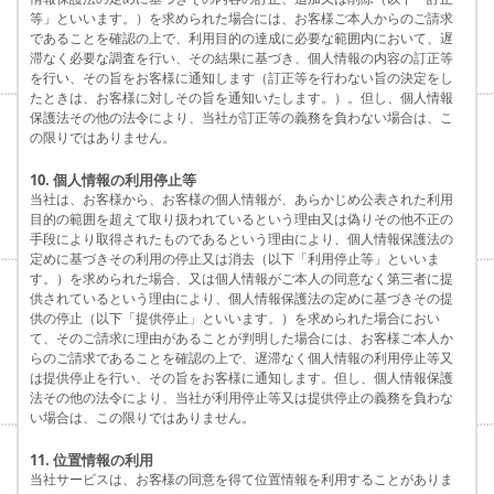
等」といいます。）を求められた場合には、お客様ご本人からのご請求
であることを確認の上で、利用目的の達成に必要な範囲内において、遅
滞なく必要な調査を行い、その結果に基づき、個人情報の内容の訂正等
を行い、その旨をお客様に通知します（訂正等を行わない旨の決定をし
たときは、お客様に対しその旨を通知いたします。）。但し、個人情報
保護法その他の法令により、当社が訂正等の義務を負わない場合は、こ
の限りではありません。
10. 個人情報の利用停止等
当社は、お客様から、お客様の個人情報が、あらかじめ公表された利用
目的の範囲を超えて取り扱われているという理由又は偽りその他不正の
手段により取得されたものであるという理由により、個人情報保護法の
定めに基づきその利用の停止又は消去（以下「利用停止等」といいま
す。）を求められた場合、又は個人情報がご本人の同意なく第三者に提
供されているという理由により、個人情報保護法の定めに基づきその提
供の停止（以下「提供停止」といいます。）を求められた場合におい
て、そのご請求に理由があることが判明した場合には、お客様ご本人か
らのご請求であることを確認の上で、遅滞なく個人情報の利用停止等又
は提供停止を行い、その旨をお客様に通知します。但し、個人情報保護
法その他の法令により、当社が利用停止等又は提供停止の義務を負わな
い場合は、この限りではありません。
11. 位置情報の利用
当社サービスは、お客様の同意を得て位置情報を利用することがありま