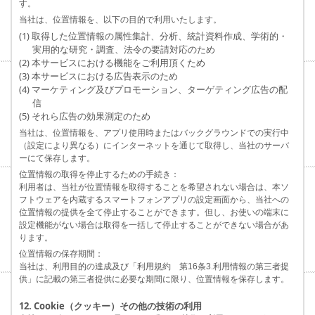
す。
当社は、位置情報を、以下の目的で利用いたします。
(1) 取得した位置情報の属性集計、分析、統計資料作成、学術的・
実用的な研究・調査、法令の要請対応のため
(2) 本サービスにおける機能をご利用頂くため
(3) 本サービスにおける広告表示のため
(4) マーケティング及びプロモーション、ターゲティング広告の配
信
(5) それら広告の効果測定のため
当社は、位置情報を、アプリ使用時またはバックグラウンドでの実行中
（設定により異なる）にインターネットを通じて取得し、当社のサーバ
ーにて保存します。
位置情報の取得を停止するための手続き：
利用者は、当社が位置情報を取得することを希望されない場合は、本ソ
フトウェアを内蔵するスマートフォンアプリの設定画面から、当社への
位置情報の提供を全て停止することができます。但し、お使いの端末に
設定機能がない場合は取得を一括して停止することができない場合があ
ります。
位置情報の保存期間：
当社は、利用目的の達成及び「利用規約 第16条3.利用情報の第三者提
供」に記載の第三者提供に必要な期間に限り、位置情報を保存します。
12. Cookie（クッキー）その他の技術の利用