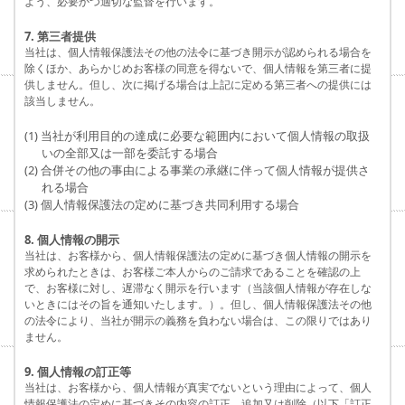
よう、必要かつ適切な監督を行います。
7. 第三者提供
当社は、個人情報保護法その他の法令に基づき開示が認められる場合を
除くほか、あらかじめお客様の同意を得ないで、個人情報を第三者に提
供しません。但し、次に掲げる場合は上記に定める第三者への提供には
該当しません。
(1) 当社が利用目的の達成に必要な範囲内において個人情報の取扱
いの全部又は一部を委託する場合
(2) 合併その他の事由による事業の承継に伴って個人情報が提供さ
れる場合
(3) 個人情報保護法の定めに基づき共同利用する場合
8. 個人情報の開示
当社は、お客様から、個人情報保護法の定めに基づき個人情報の開示を
求められたときは、お客様ご本人からのご請求であることを確認の上
で、お客様に対し、遅滞なく開示を行います（当該個人情報が存在しな
いときにはその旨を通知いたします。）。但し、個人情報保護法その他
の法令により、当社が開示の義務を負わない場合は、この限りではあり
ません。
9. 個人情報の訂正等
当社は、お客様から、個人情報が真実でないという理由によって、個人
情報保護法の定めに基づきその内容の訂正、追加又は削除（以下「訂正