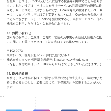
当社サービスは、Cookie及びこれに類する技術を利用することがありま
す。これらの技術は、当社による当社サービスの利用状況等の把握に役
立ち、サービス向上に資するものです。Cookieを無効化されたいユーザ
ーは、ウェブブラウザの設定を変更することによりCookieを無効化する
ことができます。但し、Cookieを無効化すると、当社サービスの一部の
機能をご利用いただけなくなる場合があります。
13. お問い合わせ
開示等のお申出、ご意見、ご質問、苦情のお申出その他個人情報の取扱
いに関するお問い合わせは、下記の窓口までお願い致します。
〒102-0073
東京都千代田区九段北1-12-3 井門九段北ビル 4F
株式会社ジョルテ 管理部 法務担当 E-mail:privacy@jorte.com
（なお、受付時間は、平日10時から18時までとさせていただきます。）
14. 継続的改善
当社は、個人情報の取扱いに関する運用状況を適宜見直し、継続的な改
善に努めるものとし、必要に応じて、本保護方針を変更することがあり
ます。