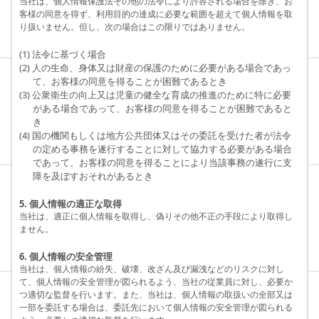
当社は、個人情報保護法その他の法令により許容される場合を除き、お
客様の同意を得ず、利用目的の達成に必要な範囲を超えて個人情報を取
り扱いません。但し、次の場合はこの限りではありません。
(1) 法令に基づく場合
(2) 人の生命、身体又は財産の保護のために必要がある場合であっ
て、お客様の同意を得ることが困難であるとき
(3) 公衆衛生の向上又は児童の健全な育成の推進のために特に必要
がある場合であって、お客様の同意を得ることが困難であると
き
(4) 国の機関もしくは地方公共団体又はその委託を受けた者が法令
の定める事務を遂行することに対して協力する必要がある場合
であって、お客様の同意を得ることにより当該事務の遂行に支
障を及ぼすおそれがあるとき
5. 個人情報の適正な取得
当社は、適正に個人情報を取得し、偽りその他不正の手段により取得し
ません。
6. 個人情報の安全管理
当社は、個人情報の紛失、破壊、改ざん及び漏洩などのリスクに対し
て、個人情報の安全管理が図られるよう、当社の従業員に対し、必要か
つ適切な監督を行います。また、当社は、個人情報の取扱いの全部又は
一部を委託する場合は、委託先において個人情報の安全管理が図られる