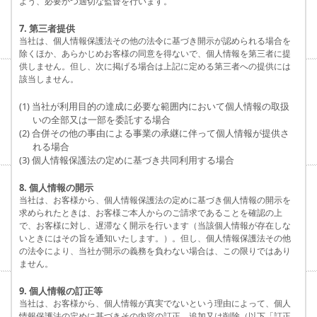
よう、必要かつ適切な監督を行います。
7. 第三者提供
当社は、個人情報保護法その他の法令に基づき開示が認められる場合を
除くほか、あらかじめお客様の同意を得ないで、個人情報を第三者に提
供しません。但し、次に掲げる場合は上記に定める第三者への提供には
該当しません。
(1) 当社が利用目的の達成に必要な範囲内において個人情報の取扱
いの全部又は一部を委託する場合
(2) 合併その他の事由による事業の承継に伴って個人情報が提供さ
れる場合
(3) 個人情報保護法の定めに基づき共同利用する場合
8. 個人情報の開示
当社は、お客様から、個人情報保護法の定めに基づき個人情報の開示を
求められたときは、お客様ご本人からのご請求であることを確認の上
で、お客様に対し、遅滞なく開示を行います（当該個人情報が存在しな
いときにはその旨を通知いたします。）。但し、個人情報保護法その他
の法令により、当社が開示の義務を負わない場合は、この限りではあり
ません。
9. 個人情報の訂正等
当社は、お客様から、個人情報が真実でないという理由によって、個人
情報保護法の定めに基づきその内容の訂正、追加又は削除（以下「訂正