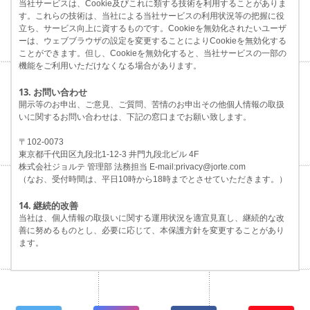
当社サービスは、Cookie及びこれに類する技術を利用することがありま
す。これらの技術は、当社による当社サービスの利用状況等の把握に役
立ち、サービス向上に資するものです。Cookieを無効化されたいユーザ
ーは、ウェブブラウザの設定を変更することによりCookieを無効化する
ことができます。但し、Cookieを無効化すると、当社サービスの一部の
機能をご利用いただけなくなる場合があります。
13. お問い合わせ
開示等のお申出、ご意見、ご質問、苦情のお申出その他個人情報の取扱
いに関するお問い合わせは、下記の窓口までお願い致します。
〒102-0073
東京都千代田区九段北1-12-3 井門九段北ビル 4F
株式会社ジョルテ 管理部 法務担当 E-mail:privacy@jorte.com
（なお、受付時間は、平日10時から18時までとさせていただきます。）
14. 継続的改善
当社は、個人情報の取扱いに関する運用状況を適宜見直し、継続的な改
善に努めるものとし、必要に応じて、本保護方針を変更することがあり
ます。