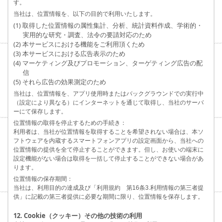
す。
当社は、位置情報を、以下の目的で利用いたします。
(1) 取得した位置情報の属性集計、分析、統計資料作成、学術的・
実用的な研究・調査、法令の要請対応のため
(2) 本サービスにおける機能をご利用頂くため
(3) 本サービスにおける広告表示のため
(4) マーケティング及びプロモーション、ターゲティング広告の配
信
(5) それら広告の効果測定のため
当社は、位置情報を、アプリ使用時またはバックグラウンドでの実行中
（設定により異なる）にインターネットを通じて取得し、当社のサーバ
ーにて保存します。
位置情報の取得を停止するための手続き：
利用者は、当社が位置情報を取得することを希望されない場合は、本ソ
フトウェアを内蔵するスマートフォンアプリの設定画面から、当社への
位置情報の提供を全て停止することができます。但し、お使いの端末に
設定機能がない場合は取得を一括して停止することができない場合があ
ります。
位置情報の保存期間：
当社は、利用目的の達成及び「利用規約 第16条3.利用情報の第三者提
供」に記載の第三者提供に必要な期間に限り、位置情報を保存します。
12. Cookie（クッキー）その他の技術の利用