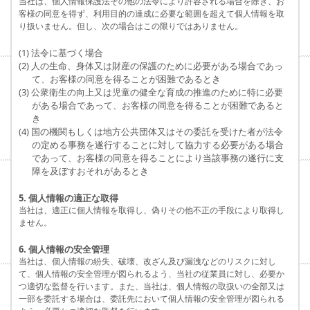
当社は、個人情報保護法その他の法令により許容される場合を除き、お
客様の同意を得ず、利用目的の達成に必要な範囲を超えて個人情報を取
り扱いません。但し、次の場合はこの限りではありません。
(1) 法令に基づく場合
(2) 人の生命、身体又は財産の保護のために必要がある場合であっ
て、お客様の同意を得ることが困難であるとき
(3) 公衆衛生の向上又は児童の健全な育成の推進のために特に必要
がある場合であって、お客様の同意を得ることが困難であると
き
(4) 国の機関もしくは地方公共団体又はその委託を受けた者が法令
の定める事務を遂行することに対して協力する必要がある場合
であって、お客様の同意を得ることにより当該事務の遂行に支
障を及ぼすおそれがあるとき
5. 個人情報の適正な取得
当社は、適正に個人情報を取得し、偽りその他不正の手段により取得し
ません。
6. 個人情報の安全管理
当社は、個人情報の紛失、破壊、改ざん及び漏洩などのリスクに対し
て、個人情報の安全管理が図られるよう、当社の従業員に対し、必要か
つ適切な監督を行います。また、当社は、個人情報の取扱いの全部又は
一部を委託する場合は、委託先において個人情報の安全管理が図られる