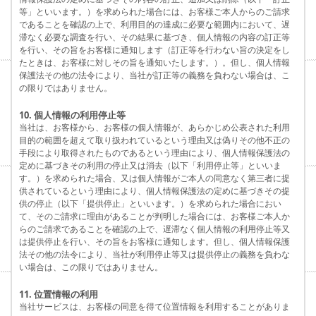
等」といいます。）を求められた場合には、お客様ご本人からのご請求
であることを確認の上で、利用目的の達成に必要な範囲内において、遅
滞なく必要な調査を行い、その結果に基づき、個人情報の内容の訂正等
を行い、その旨をお客様に通知します（訂正等を行わない旨の決定をし
たときは、お客様に対しその旨を通知いたします。）。但し、個人情報
保護法その他の法令により、当社が訂正等の義務を負わない場合は、こ
の限りではありません。
10. 個人情報の利用停止等
当社は、お客様から、お客様の個人情報が、あらかじめ公表された利用
目的の範囲を超えて取り扱われているという理由又は偽りその他不正の
手段により取得されたものであるという理由により、個人情報保護法の
定めに基づきその利用の停止又は消去（以下「利用停止等」といいま
す。）を求められた場合、又は個人情報がご本人の同意なく第三者に提
供されているという理由により、個人情報保護法の定めに基づきその提
供の停止（以下「提供停止」といいます。）を求められた場合におい
て、そのご請求に理由があることが判明した場合には、お客様ご本人か
らのご請求であることを確認の上で、遅滞なく個人情報の利用停止等又
は提供停止を行い、その旨をお客様に通知します。但し、個人情報保護
法その他の法令により、当社が利用停止等又は提供停止の義務を負わな
い場合は、この限りではありません。
11. 位置情報の利用
当社サービスは、お客様の同意を得て位置情報を利用することがありま