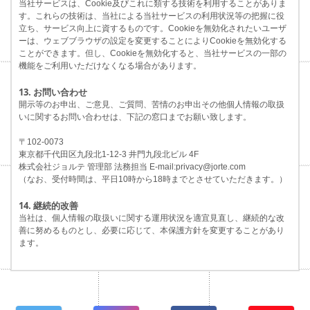
当社サービスは、Cookie及びこれに類する技術を利用することがありま
す。これらの技術は、当社による当社サービスの利用状況等の把握に役
立ち、サービス向上に資するものです。Cookieを無効化されたいユーザ
ーは、ウェブブラウザの設定を変更することによりCookieを無効化する
ことができます。但し、Cookieを無効化すると、当社サービスの一部の
機能をご利用いただけなくなる場合があります。
13. お問い合わせ
開示等のお申出、ご意見、ご質問、苦情のお申出その他個人情報の取扱
いに関するお問い合わせは、下記の窓口までお願い致します。
〒102-0073
東京都千代田区九段北1-12-3 井門九段北ビル 4F
株式会社ジョルテ 管理部 法務担当 E-mail:privacy@jorte.com
（なお、受付時間は、平日10時から18時までとさせていただきます。）
14. 継続的改善
当社は、個人情報の取扱いに関する運用状況を適宜見直し、継続的な改
善に努めるものとし、必要に応じて、本保護方針を変更することがあり
ます。