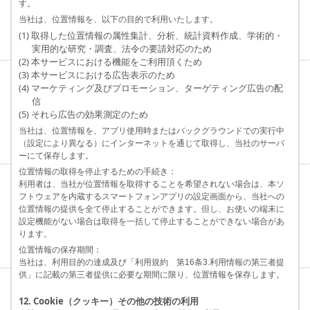
す。
当社は、位置情報を、以下の目的で利用いたします。
(1) 取得した位置情報の属性集計、分析、統計資料作成、学術的・
実用的な研究・調査、法令の要請対応のため
(2) 本サービスにおける機能をご利用頂くため
(3) 本サービスにおける広告表示のため
(4) マーケティング及びプロモーション、ターゲティング広告の配
信
(5) それら広告の効果測定のため
当社は、位置情報を、アプリ使用時またはバックグラウンドでの実行中
（設定により異なる）にインターネットを通じて取得し、当社のサーバ
ーにて保存します。
位置情報の取得を停止するための手続き：
利用者は、当社が位置情報を取得することを希望されない場合は、本ソ
フトウェアを内蔵するスマートフォンアプリの設定画面から、当社への
位置情報の提供を全て停止することができます。但し、お使いの端末に
設定機能がない場合は取得を一括して停止することができない場合があ
ります。
位置情報の保存期間：
当社は、利用目的の達成及び「利用規約 第16条3.利用情報の第三者提
供」に記載の第三者提供に必要な期間に限り、位置情報を保存します。
12. Cookie（クッキー）その他の技術の利用