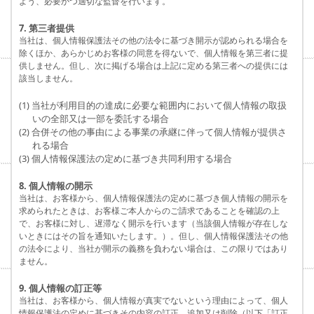
よう、必要かつ適切な監督を行います。
7. 第三者提供
当社は、個人情報保護法その他の法令に基づき開示が認められる場合を
除くほか、あらかじめお客様の同意を得ないで、個人情報を第三者に提
供しません。但し、次に掲げる場合は上記に定める第三者への提供には
該当しません。
(1) 当社が利用目的の達成に必要な範囲内において個人情報の取扱
いの全部又は一部を委託する場合
(2) 合併その他の事由による事業の承継に伴って個人情報が提供さ
れる場合
(3) 個人情報保護法の定めに基づき共同利用する場合
8. 個人情報の開示
当社は、お客様から、個人情報保護法の定めに基づき個人情報の開示を
求められたときは、お客様ご本人からのご請求であることを確認の上
で、お客様に対し、遅滞なく開示を行います（当該個人情報が存在しな
いときにはその旨を通知いたします。）。但し、個人情報保護法その他
の法令により、当社が開示の義務を負わない場合は、この限りではあり
ません。
9. 個人情報の訂正等
当社は、お客様から、個人情報が真実でないという理由によって、個人
情報保護法の定めに基づきその内容の訂正、追加又は削除（以下「訂正