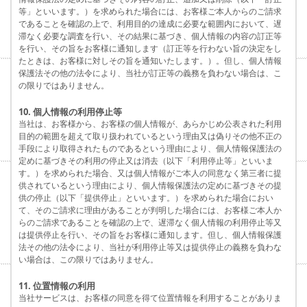
等」といいます。）を求められた場合には、お客様ご本人からのご請求
であることを確認の上で、利用目的の達成に必要な範囲内において、遅
滞なく必要な調査を行い、その結果に基づき、個人情報の内容の訂正等
を行い、その旨をお客様に通知します（訂正等を行わない旨の決定をし
たときは、お客様に対しその旨を通知いたします。）。但し、個人情報
保護法その他の法令により、当社が訂正等の義務を負わない場合は、こ
の限りではありません。
10. 個人情報の利用停止等
当社は、お客様から、お客様の個人情報が、あらかじめ公表された利用
目的の範囲を超えて取り扱われているという理由又は偽りその他不正の
手段により取得されたものであるという理由により、個人情報保護法の
定めに基づきその利用の停止又は消去（以下「利用停止等」といいま
す。）を求められた場合、又は個人情報がご本人の同意なく第三者に提
供されているという理由により、個人情報保護法の定めに基づきその提
供の停止（以下「提供停止」といいます。）を求められた場合におい
て、そのご請求に理由があることが判明した場合には、お客様ご本人か
らのご請求であることを確認の上で、遅滞なく個人情報の利用停止等又
は提供停止を行い、その旨をお客様に通知します。但し、個人情報保護
法その他の法令により、当社が利用停止等又は提供停止の義務を負わな
い場合は、この限りではありません。
11. 位置情報の利用
当社サービスは、お客様の同意を得て位置情報を利用することがありま