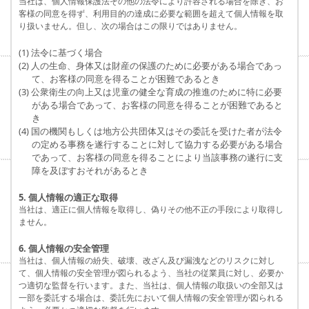
当社は、個人情報保護法その他の法令により許容される場合を除き、お
客様の同意を得ず、利用目的の達成に必要な範囲を超えて個人情報を取
り扱いません。但し、次の場合はこの限りではありません。
(1) 法令に基づく場合
(2) 人の生命、身体又は財産の保護のために必要がある場合であっ
て、お客様の同意を得ることが困難であるとき
(3) 公衆衛生の向上又は児童の健全な育成の推進のために特に必要
がある場合であって、お客様の同意を得ることが困難であると
き
(4) 国の機関もしくは地方公共団体又はその委託を受けた者が法令
の定める事務を遂行することに対して協力する必要がある場合
であって、お客様の同意を得ることにより当該事務の遂行に支
障を及ぼすおそれがあるとき
5. 個人情報の適正な取得
当社は、適正に個人情報を取得し、偽りその他不正の手段により取得し
ません。
6. 個人情報の安全管理
当社は、個人情報の紛失、破壊、改ざん及び漏洩などのリスクに対し
て、個人情報の安全管理が図られるよう、当社の従業員に対し、必要か
つ適切な監督を行います。また、当社は、個人情報の取扱いの全部又は
一部を委託する場合は、委託先において個人情報の安全管理が図られる