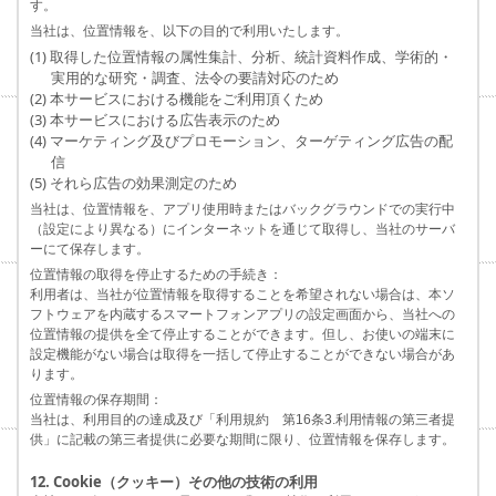
す。
当社は、位置情報を、以下の目的で利用いたします。
(1) 取得した位置情報の属性集計、分析、統計資料作成、学術的・
実用的な研究・調査、法令の要請対応のため
(2) 本サービスにおける機能をご利用頂くため
(3) 本サービスにおける広告表示のため
(4) マーケティング及びプロモーション、ターゲティング広告の配
信
(5) それら広告の効果測定のため
当社は、位置情報を、アプリ使用時またはバックグラウンドでの実行中
（設定により異なる）にインターネットを通じて取得し、当社のサーバ
ーにて保存します。
位置情報の取得を停止するための手続き：
利用者は、当社が位置情報を取得することを希望されない場合は、本ソ
フトウェアを内蔵するスマートフォンアプリの設定画面から、当社への
位置情報の提供を全て停止することができます。但し、お使いの端末に
設定機能がない場合は取得を一括して停止することができない場合があ
ります。
位置情報の保存期間：
当社は、利用目的の達成及び「利用規約 第16条3.利用情報の第三者提
供」に記載の第三者提供に必要な期間に限り、位置情報を保存します。
12. Cookie（クッキー）その他の技術の利用