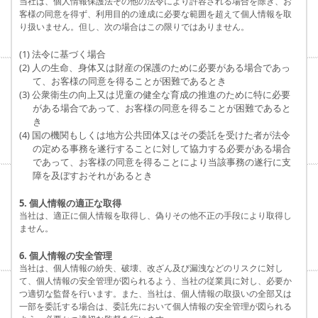
当社は、個人情報保護法その他の法令により許容される場合を除き、お
客様の同意を得ず、利用目的の達成に必要な範囲を超えて個人情報を取
り扱いません。但し、次の場合はこの限りではありません。
(1) 法令に基づく場合
(2) 人の生命、身体又は財産の保護のために必要がある場合であっ
て、お客様の同意を得ることが困難であるとき
(3) 公衆衛生の向上又は児童の健全な育成の推進のために特に必要
がある場合であって、お客様の同意を得ることが困難であると
き
(4) 国の機関もしくは地方公共団体又はその委託を受けた者が法令
の定める事務を遂行することに対して協力する必要がある場合
であって、お客様の同意を得ることにより当該事務の遂行に支
障を及ぼすおそれがあるとき
5. 個人情報の適正な取得
当社は、適正に個人情報を取得し、偽りその他不正の手段により取得し
ません。
6. 個人情報の安全管理
当社は、個人情報の紛失、破壊、改ざん及び漏洩などのリスクに対し
て、個人情報の安全管理が図られるよう、当社の従業員に対し、必要か
つ適切な監督を行います。また、当社は、個人情報の取扱いの全部又は
一部を委託する場合は、委託先において個人情報の安全管理が図られる