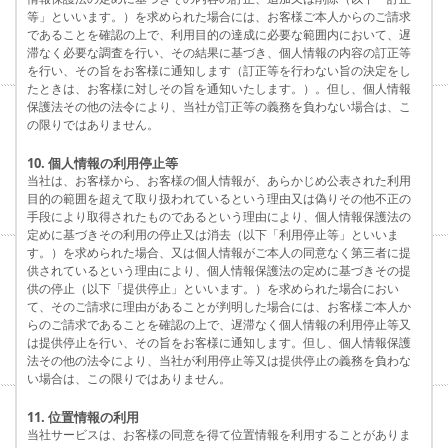
等」といいます。）を求められた場合には、お客様ご本人からのご請求
であることを確認の上で、利用目的の達成に必要な範囲内において、遅
滞なく必要な調査を行い、その結果に基づき、個人情報の内容の訂正等
を行い、その旨をお客様に通知します（訂正等を行わない旨の決定をし
たときは、お客様に対しその旨を通知いたします。）。但し、個人情報
保護法その他の法令により、当社が訂正等の義務を負わない場合は、こ
の限りではありません。
10. 個人情報の利用停止等
当社は、お客様から、お客様の個人情報が、あらかじめ公表された利用
目的の範囲を超えて取り扱われているという理由又は偽りその他不正の
手段により取得されたものであるという理由により、個人情報保護法の
定めに基づきその利用の停止又は消去（以下「利用停止等」といいま
す。）を求められた場合、又は個人情報がご本人の同意なく第三者に提
供されているという理由により、個人情報保護法の定めに基づきその提
供の停止（以下「提供停止」といいます。）を求められた場合におい
て、そのご請求に理由があることが判明した場合には、お客様ご本人か
らのご請求であることを確認の上で、遅滞なく個人情報の利用停止等又
は提供停止を行い、その旨をお客様に通知します。但し、個人情報保護
法その他の法令により、当社が利用停止等又は提供停止の義務を負わな
い場合は、この限りではありません。
11. 位置情報の利用
当社サービスは、お客様の同意を得て位置情報を利用することがありま