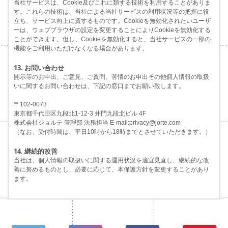
当社サービスは、Cookie及びこれに類する技術を利用することがありま
す。これらの技術は、当社による当社サービスの利用状況等の把握に役
立ち、サービス向上に資するものです。Cookieを無効化されたいユーザ
ーは、ウェブブラウザの設定を変更することによりCookieを無効化する
ことができます。但し、Cookieを無効化すると、当社サービスの一部の
機能をご利用いただけなくなる場合があります。
13. お問い合わせ
開示等のお申出、ご意見、ご質問、苦情のお申出その他個人情報の取扱
いに関するお問い合わせは、下記の窓口までお願い致します。
〒102-0073
東京都千代田区九段北1-12-3 井門九段北ビル 4F
株式会社ジョルテ 管理部 法務担当 E-mail:privacy@jorte.com
（なお、受付時間は、平日10時から18時までとさせていただきます。）
14. 継続的改善
当社は、個人情報の取扱いに関する運用状況を適宜見直し、継続的な改
善に努めるものとし、必要に応じて、本保護方針を変更することがあり
ます。