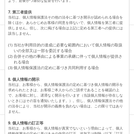
よう、必要かつ適切な監督を行います。
7. 第三者提供
当社は、個人情報保護法その他の法令に基づき開示が認められる場合を
除くほか、あらかじめお客様の同意を得ないで、個人情報を第三者に提
供しません。但し、次に掲げる場合は上記に定める第三者への提供には
該当しません。
(1) 当社が利用目的の達成に必要な範囲内において個人情報の取扱
いの全部又は一部を委託する場合
(2) 合併その他の事由による事業の承継に伴って個人情報が提供さ
れる場合
(3) 個人情報保護法の定めに基づき共同利用する場合
8. 個人情報の開示
当社は、お客様から、個人情報保護法の定めに基づき個人情報の開示を
求められたときは、お客様ご本人からのご請求であることを確認の上
で、お客様に対し、遅滞なく開示を行います（当該個人情報が存在しな
いときにはその旨を通知いたします。）。但し、個人情報保護法その他
の法令により、当社が開示の義務を負わない場合は、この限りではあり
ません。
9. 個人情報の訂正等
当社は、お客様から、個人情報が真実でないという理由によって、個人
情報保護法の定めに基づきその内容の訂正、追加又は削除（以下「訂正