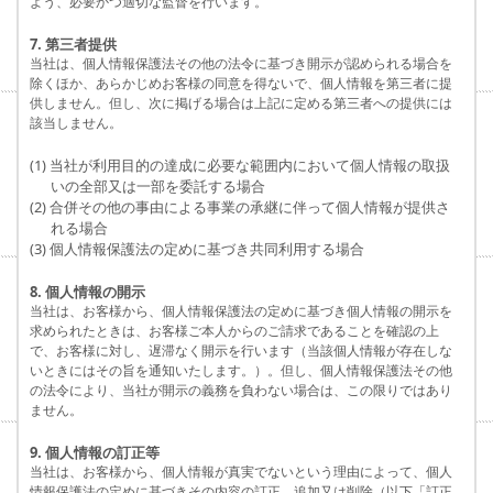
よう、必要かつ適切な監督を行います。
7. 第三者提供
当社は、個人情報保護法その他の法令に基づき開示が認められる場合を
除くほか、あらかじめお客様の同意を得ないで、個人情報を第三者に提
供しません。但し、次に掲げる場合は上記に定める第三者への提供には
該当しません。
(1) 当社が利用目的の達成に必要な範囲内において個人情報の取扱
いの全部又は一部を委託する場合
(2) 合併その他の事由による事業の承継に伴って個人情報が提供さ
れる場合
(3) 個人情報保護法の定めに基づき共同利用する場合
8. 個人情報の開示
当社は、お客様から、個人情報保護法の定めに基づき個人情報の開示を
求められたときは、お客様ご本人からのご請求であることを確認の上
で、お客様に対し、遅滞なく開示を行います（当該個人情報が存在しな
いときにはその旨を通知いたします。）。但し、個人情報保護法その他
の法令により、当社が開示の義務を負わない場合は、この限りではあり
ません。
9. 個人情報の訂正等
当社は、お客様から、個人情報が真実でないという理由によって、個人
情報保護法の定めに基づきその内容の訂正、追加又は削除（以下「訂正