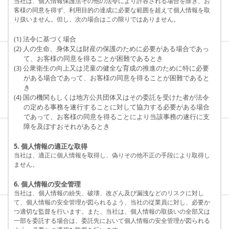
当社は、個人情報保護法その他の法令により許容される場合を除き、お
客様の同意を得ず、利用目的の達成に必要な範囲を超えて個人情報を取
り扱いません。但し、次の場合はこの限りではありません。
(1) 法令に基づく場合
(2) 人の生命、身体又は財産の保護のために必要がある場合であっ
て、お客様の同意を得ることが困難であるとき
(3) 公衆衛生の向上又は児童の健全な育成の推進のために特に必要
がある場合であって、お客様の同意を得ることが困難であると
き
(4) 国の機関もしくは地方公共団体又はその委託を受けた者が法令
の定める事務を遂行することに対して協力する必要がある場合
であって、お客様の同意を得ることにより当該事務の遂行に支
障を及ぼすおそれがあるとき
5. 個人情報の適正な取得
当社は、適正に個人情報を取得し、偽りその他不正の手段により取得し
ません。
6. 個人情報の安全管理
当社は、個人情報の紛失、破壊、改ざん及び漏洩などのリスクに対し
て、個人情報の安全管理が図られるよう、当社の従業員に対し、必要か
つ適切な監督を行います。また、当社は、個人情報の取扱いの全部又は
一部を委託する場合は、委託先において個人情報の安全管理が図られる