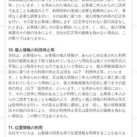
等」といいます。）を求められた場合には、お客様ご本人からのご請求
であることを確認の上で、利用目的の達成に必要な範囲内において、遅
滞なく必要な調査を行い、その結果に基づき、個人情報の内容の訂正等
を行い、その旨をお客様に通知します（訂正等を行わない旨の決定をし
たときは、お客様に対しその旨を通知いたします。）。但し、個人情報
保護法その他の法令により、当社が訂正等の義務を負わない場合は、こ
の限りではありません。
10. 個人情報の利用停止等
当社は、お客様から、お客様の個人情報が、あらかじめ公表された利用
目的の範囲を超えて取り扱われているという理由又は偽りその他不正の
手段により取得されたものであるという理由により、個人情報保護法の
定めに基づきその利用の停止又は消去（以下「利用停止等」といいま
す。）を求められた場合、又は個人情報がご本人の同意なく第三者に提
供されているという理由により、個人情報保護法の定めに基づきその提
供の停止（以下「提供停止」といいます。）を求められた場合におい
て、そのご請求に理由があることが判明した場合には、お客様ご本人か
らのご請求であることを確認の上で、遅滞なく個人情報の利用停止等又
は提供停止を行い、その旨をお客様に通知します。但し、個人情報保護
法その他の法令により、当社が利用停止等又は提供停止の義務を負わな
い場合は、この限りではありません。
11. 位置情報の利用
当社サービスは、お客様の同意を得て位置情報を利用することがありま