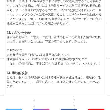
当社サービスは、Cookie及びこれに類する技術を利用することがありま
す。これらの技術は、当社による当社サービスの利用状況等の把握に役
立ち、サービス向上に資するものです。Cookieを無効化されたいユーザ
ーは、ウェブブラウザの設定を変更することによりCookieを無効化する
ことができます。但し、Cookieを無効化すると、当社サービスの一部の
機能をご利用いただけなくなる場合があります。
13. お問い合わせ
開示等のお申出、ご意見、ご質問、苦情のお申出その他個人情報の取扱
いに関するお問い合わせは、下記の窓口までお願い致します。
〒102-0073
東京都千代田区九段北1-12-3 井門九段北ビル 4F
株式会社ジョルテ 管理部 法務担当 E-mail:privacy@jorte.com
（なお、受付時間は、平日10時から18時までとさせていただきます。）
14. 継続的改善
当社は、個人情報の取扱いに関する運用状況を適宜見直し、継続的な改
善に努めるものとし、必要に応じて、本保護方針を変更することがあり
ます。