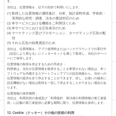
す。
当社は、位置情報を、以下の目的で利用いたします。
(1) 取得した位置情報の属性集計、分析、統計資料作成、学術的・
実用的な研究・調査、法令の要請対応のため
(2) 本サービスにおける機能をご利用頂くため
(3) 本サービスにおける広告表示のため
(4) マーケティング及びプロモーション、ターゲティング広告の配
信
(5) それら広告の効果測定のため
当社は、位置情報を、アプリ使用時またはバックグラウンドでの実行中
（設定により異なる）にインターネットを通じて取得し、当社のサーバ
ーにて保存します。
位置情報の取得を停止するための手続き：
利用者は、当社が位置情報を取得することを希望されない場合は、本ソ
フトウェアを内蔵するスマートフォンアプリの設定画面から、当社への
位置情報の提供を全て停止することができます。但し、お使いの端末に
設定機能がない場合は取得を一括して停止することができない場合があ
ります。
位置情報の保存期間：
当社は、利用目的の達成及び「利用規約 第16条3.利用情報の第三者提
供」に記載の第三者提供に必要な期間に限り、位置情報を保存します。
12. Cookie（クッキー）その他の技術の利用