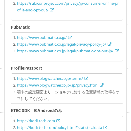
https://rubiconproject.com/privacy/jp-consumer-online-pr
ofile-and-opt-out/
PubMatic
https://www.pubmatic.co.jp/
https://www.pubmatic.co.jp/legal/privacy-policy-jp/
https://www.pubmatic.co.jp/legal/pubmatic-opt-out-jp/
ProfilePassport
https://www.blogwatcher.co.jp/terms/
https://www.blogwatcher.co.jp/sp/privacy.html
端末の設定画面より、ジョルテに対する位置情報の取得をオ
フにしてください。
KTEC SDK ※Androidのみ
https://kddi-tech.com
https://kddi-tech.com/policy.html#statisticaldata