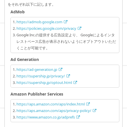
をそれぞれ以下に記します。
AdMob
https://admob.google.com
https://policies.google.com/privacy
Google Inc.の提供する広告設定より、 Googleによるインタ
レストベース広告が表示されないようにオプトアウトいただ
くことが可能です。
Ad Generation
https://ad-generation.jp
https://supership.jp/privacy/
https://supership.jp/optout.html
Amazon Publisher Services
https://aps.amazon.com/aps/index.html
https://aps.amazon.com/aps/privacy-policy/
https://www.amazon.co.jp/adprefs