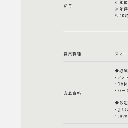
※年俸
給与
※年俸
※40
募集職種
スマー
◆必須
・ソフ
・Obj
・バー
応募資格
◆歓迎
・gi
・Jav