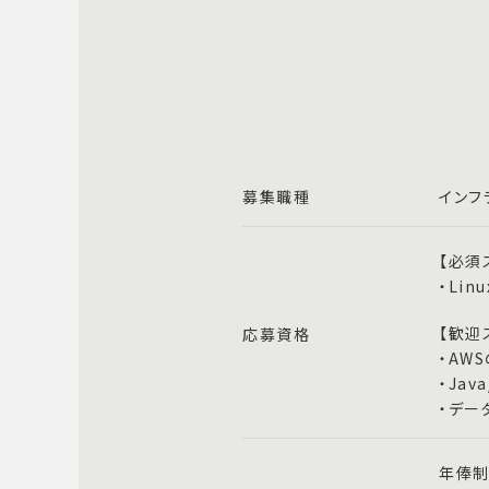
募集職種
インフ
【必須
・Li
【歓迎
応募資格
・AW
・Ja
・デー
年俸制