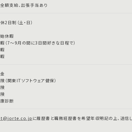
全額支給、出張手当あり
休2日制（土・日）
年始休暇
暇（7～9月の間に3日間好きな日程で）
休暇
休暇
年金
険（関東ITソフトウェア健保）
保険
保険
健康診断
it@jorte.co.jp
に履歴書と職務経歴書を希望年収明記の上、送信し