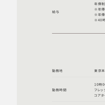
年俸制
※年俸
給与
※年俸
※40
勤務地
東京本
10時
勤務時間
フレッ
コアタ