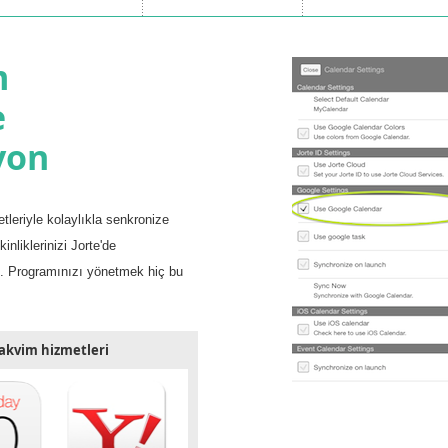
m
e
yon
tleriyle kolaylıkla senkronize
inliklerinizi Jorte'de
iz. Programınızı yönetmek hiç bu
 takvim hizmetleri