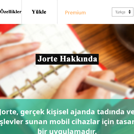
Türkçe
Jorte, gerçek kişisel ajanda tadında v
 işlevler sunan mobil cihazlar için tas
bir uygulamadır.