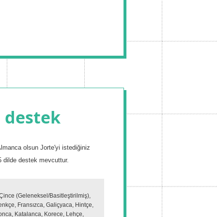
e destek
 Almanca olsun Jorte'yi istediğiniz
25 dilde destek mevcuttur.
Çince (Geleneksel/Basitleştirilmiş),
kçe, Fransızca, Galiçyaca, Hintçe,
ponca, Katalanca, Korece, Lehçe,