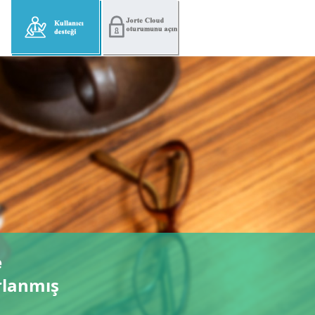
e
arlanmış