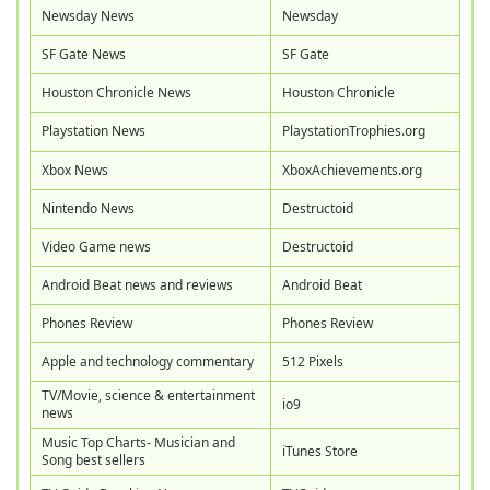
Newsday News
Newsday
SF Gate News
SF Gate
Houston Chronicle News
Houston Chronicle
Playstation News
PlaystationTrophies.org
Xbox News
XboxAchievements.org
Nintendo News
Destructoid
Video Game news
Destructoid
Android Beat news and reviews
Android Beat
Phones Review
Phones Review
Apple and technology commentary
512 Pixels
TV/Movie, science & entertainment
io9
news
Music Top Charts- Musician and
iTunes Store
Song best sellers