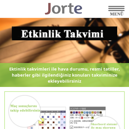
Ektinlik takvimleri ile hava durumu, resmi tatiller,
haberler
gibi ilgilendiğiniz konuları takviminize
ekleyebilirsiniz