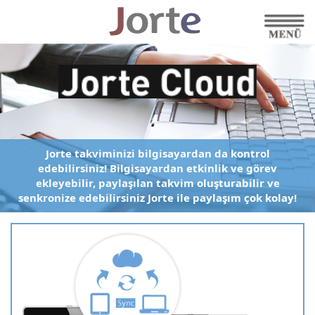
Jorte takviminizi bilgisayardan da kontrol
edebilirsiniz!
Bilgisayardan etkinlik ve görev
ekleyebilir,
paylaşılan takvim oluşturabilir
ve
senkronize edebilirsiniz
Jorte ile paylaşım çok kolay!