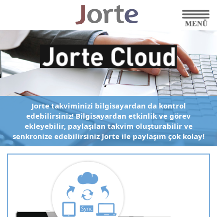
Jorte takviminizi bilgisayardan da kontrol
edebilirsiniz!
Bilgisayardan etkinlik ve görev
ekleyebilir,
paylaşılan takvim oluşturabilir
ve
senkronize edebilirsiniz
Jorte ile paylaşım çok kolay!