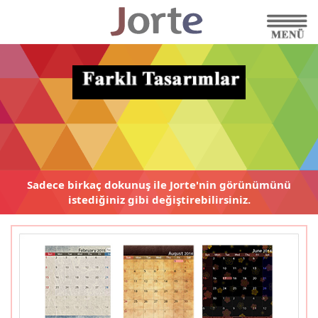
Sadece birkaç dokunuş ile
Jorte'nin görünümünü
istediğiniz gibi
değiştirebilirsiniz.