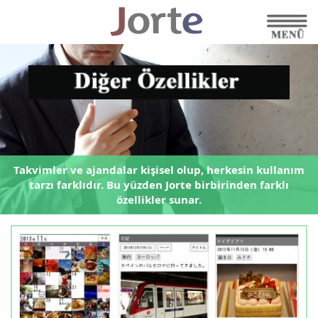
Takvimler ve ajandalar kişisel olup,
herkesin kullanım
tarzı farklıdır.
Bu yüzden Jorte birbirinden farklı
özellikler sunar.