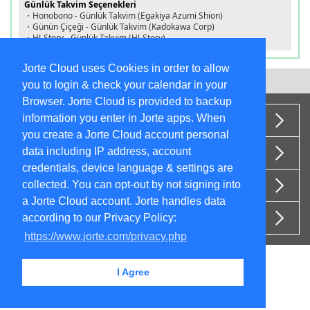
Günlük Takvim Seçenekleri
・Honobono - Günlük Takvim (Egakiya Azumi Shion)
・Günün Çiçeği - Günlük Takvim (Kadokawa Corp)
・HJ-Story - Günlük Takvim (HJ-Story)
Jorte Cloud uses Cookies in order to allow
Başa dön
you to login & check your calendar in your
Browser. Jorte Cloud is provided to backup
information you enter in Jorte apps. When
Hakkımızda
you create a Jorte Cloud account personal
data including IP address, account
Kullanım Şartları
credentials, device language & settings are
collected. You can opt-out by not signing into
Gizlilik Politikası
a Jorte Cloud account. Jorte handles data
Jorte Reklam Şartları
according to our Privacy Policy:
https://www.jorte.com/privacy.php
I Agree
© 2017
Jorte Inc.
Tüm hakları gizlidir.