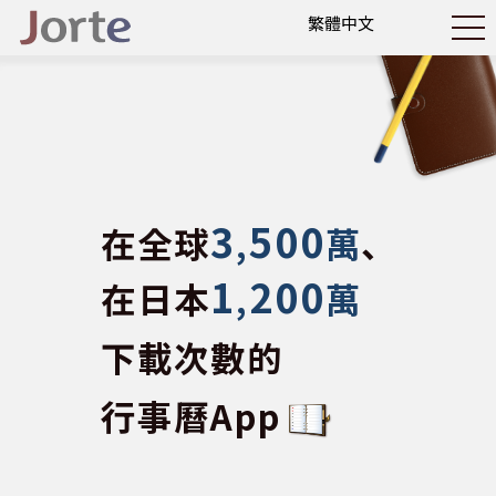
3
500
在全球
,
萬
、
1
200
在日本
,
萬
下載次數的
行事曆App