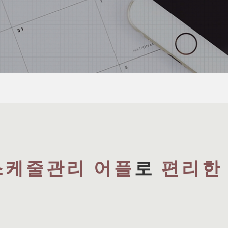
스케줄관리 어플
로
편리한