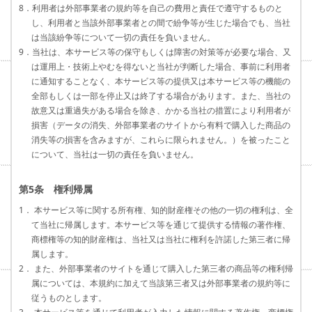
8．利用者は外部事業者の規約等を自己の費用と責任で遵守するものと
し、利用者と当該外部事業者との間で紛争等が生じた場合でも、当社
は当該紛争等について一切の責任を負いません。
9．当社は、本サービス等の保守もしくは障害の対策等が必要な場合、又
は運用上・技術上やむを得ないと当社が判断した場合、事前に利用者
に通知することなく、本サービス等の提供又は本サービス等の機能の
全部もしくは一部を停止又は終了する場合があります。また、当社の
故意又は重過失がある場合を除き、かかる当社の措置により利用者が
損害（データの消失、外部事業者のサイトから有料で購入した商品の
消失等の損害を含みますが、これらに限られません。）を被ったこと
について、当社は一切の責任を負いません。
第5条 権利帰属
1． 本サービス等に関する所有権、知的財産権その他の一切の権利は、全
て当社に帰属します。本サービス等を通じて提供する情報の著作権、
商標権等の知的財産権は、当社又は当社に権利を許諾した第三者に帰
属します。
2． また、外部事業者のサイトを通じて購入した第三者の商品等の権利帰
属については、本規約に加えて当該第三者又は外部事業者の規約等に
従うものとします。