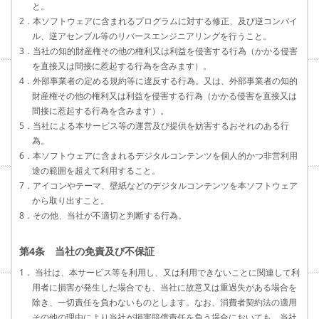
と。
2．本ソフトウェアに含まれるプログラムに対する修正、及び逆コンパイ
ル、逆アセンブル等のリバースエンジニアリングを行うこと。
3．当社の知的財産権その他の権利又は利益を侵害する行為（かかる侵害
を直接又は間接に惹起する行為を含みます）。
4．外部事業者の定める規約等に違反する行為。又は、外部事業者の知的
財産権その他の権利又は利益を侵害する行為（かかる侵害を直接又は
間接に惹起する行為を含みます）。
5．当社による本サービス等の運営及び提供を妨害するおそれのある行
為。
6．本ソフトウェアに含まれるデジタルコンテンツを個人的かつ非営利用
途の範囲を超えて利用すること。
7．アイコンやテーマ、壁紙などのデジタルコンテンツを本ソフトウェア
から取り出すこと。
8．その他、当社が不適切と判断する行為。
第4条 当社の免責及び不保証
1． 当社は、本サービス等を利用し、又は利用できないことに関連して利
用者に損害が発生した場合でも、当社に故意又は重過失がある場合を
除き、一切責任を負わないものとします。なお、消費者契約法の適用
その他の理由により当社が損害賠償責任を負う場合においても、当社