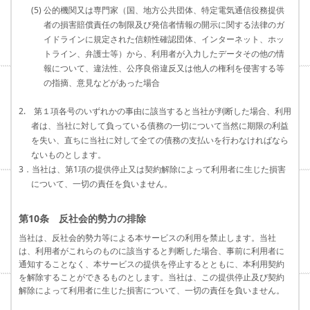
(5) 公的機関又は専門家（国、地方公共団体、特定電気通信役務提供
者の損害賠償責任の制限及び発信者情報の開示に関する法律のガ
イドラインに規定された信頼性確認団体、インターネット、ホッ
トライン、弁護士等）から、利用者が入力したデータその他の情
報について、違法性、公序良俗違反又は他人の権利を侵害する等
の指摘、意見などがあった場合
2. 第１項各号のいずれかの事由に該当すると当社が判断した場合、利用
者は、当社に対して負っている債務の一切について当然に期限の利益
を失い、直ちに当社に対して全ての債務の支払いを行わなければなら
ないものとします。
3．当社は、第1項の提供停止又は契約解除によって利用者に生じた損害
について、一切の責任を負いません。
第10条 反社会的勢力の排除
当社は、反社会的勢力等による本サービスの利用を禁止します。当社
は、利用者がこれらのものに該当すると判断した場合、事前に利用者に
通知することなく、本サービスの提供を停止するとともに、本利用契約
を解除することができるものとします。当社は、この提供停止及び契約
解除によって利用者に生じた損害について、一切の責任を負いません。