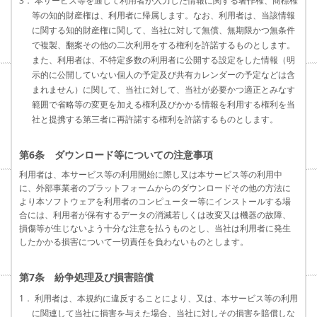
3． 本サービス等を通じて利用者が入力した情報に関する著作権、商標権
等の知的財産権は、利用者に帰属します。なお、利用者は、当該情報
に関する知的財産権に関して、当社に対して無償、無期限かつ無条件
で複製、翻案その他の二次利用をする権利を許諾するものとします。
また、利用者は、不特定多数の利用者に公開する設定をした情報（明
示的に公開していない個人の予定及び共有カレンダーの予定などは含
まれません）に関して、当社に対して、当社が必要かつ適正とみなす
範囲で省略等の変更を加える権利及びかかる情報を利用する権利を当
社と提携する第三者に再許諾する権利を許諾するものとします。
第6条 ダウンロード等についての注意事項
利用者は、本サービス等の利用開始に際し又は本サービス等の利用中
に、外部事業者のプラットフォームからのダウンロードその他の方法に
より本ソフトウェアを利用者のコンピューター等にインストールする場
合には、利用者が保有するデータの消滅若しくは改変又は機器の故障、
損傷等が生じないよう十分な注意を払うものとし、当社は利用者に発生
したかかる損害について一切責任を負わないものとします。
第7条 紛争処理及び損害賠償
1． 利用者は、本規約に違反することにより、又は、本サービス等の利用
に関連して当社に損害を与えた場合、当社に対しその損害を賠償しな