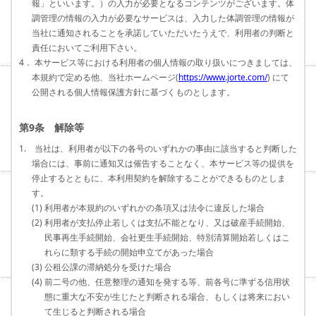
報」といいます。）の入力が必要となるコンテンツがございます。体
調管理の情報の入力が必要なサービスは、入力した体調管理の情報が
当社に通知されることを承諾していただいたうえで、利用者の判断と
責任においてご利用下さい。
4． 本サービス等における利用者の個人情報の取り扱いにつきましては、
本規約で定める他、当社ホームページ(
https://www.jorte.com/
) にて
公開される個人情報保護方針に基づくものとします。
第9条 解除等
1. 当社は、利用者が以下の各号のいずれかの事由に該当すると判断した
場合には、事前に通知又は催告することなく、本サービス等の提供を
停止するとともに、本利用契約を解除することができるものとしま
す。
(1) 利用者が本規約のいずれかの条項又は法令に違反した場合
(2) 利用者が支払停止若しくは支払不能となり、又は破産手続開始、
民事再生手続開始、会社更生手続開始、特別清算開始若しくはこ
れらに類する手続の開始申立てがあった場合
(3) 公租公課の滞納処分を受けた場合
(4) 前二号の他、任意整理の通知を発する等、前各号に準ずる信用状
態に重大な不安が生じたと判断される場合、もしくは将来におい
て生じると判断される場合