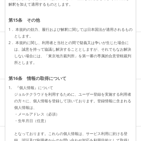
解釈を加えて適用するものとします。
第15条 その他
1． 本規約の効力、履行および解釈に関しては日本国法が適用されるもの
とします。
2． 本規約に関し、利用者と当社との間で疑義又は争いが生じた場合に
は、誠意を持って協議し解決することとしますが、それでもなお解決
しない場合には、「東京地方裁判所」を第一審の専属的合意管轄裁判
所とします。
第16条 情報の取得について
1. 『個人情報』について
ジョルテクラウドを利用するために、ユーザー登録を実施する利用者
の方々に、個人情報を登録して頂いております。登録情報に含まれる
個人情報は、
・メールアドレス（必須）
・生年月日（任意）
となっております。これらの個人情報は、サービス利用に於ける登
録、認証及び利用者からのお問い合わせ対応を利用目的として取得し