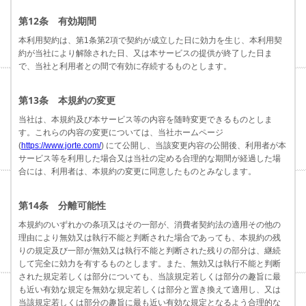
第12条 有効期間
本利用契約は、第1条第2項で契約が成立した日に効力を生じ、本利用契
約が当社により解除された日、又は本サービスの提供が終了した日ま
で、当社と利用者との間で有効に存続するものとします。
第13条 本規約の変更
当社は、本規約及び本サービス等の内容を随時変更できるものとしま
す。これらの内容の変更については、当社ホームページ
(
https://www.jorte.com/
) にて公開し、当該変更内容の公開後、利用者が本
サービス等を利用した場合又は当社の定める合理的な期間が経過した場
合には、利用者は、本規約の変更に同意したものとみなします。
第14条 分離可能性
本規約のいずれかの条項又はその一部が、消費者契約法の適用その他の
理由により無効又は執行不能と判断された場合であっても、本規約の残
りの規定及び一部が無効又は執行不能と判断された残りの部分は、継続
して完全に効力を有するものとします。また、無効又は執行不能と判断
された規定若しくは部分についても、当該規定若しくは部分の趣旨に最
も近い有効な規定を無効な規定若しくは部分と置き換えて適用し、又は
当該規定若しくは部分の趣旨に最も近い有効な規定となるよう合理的な