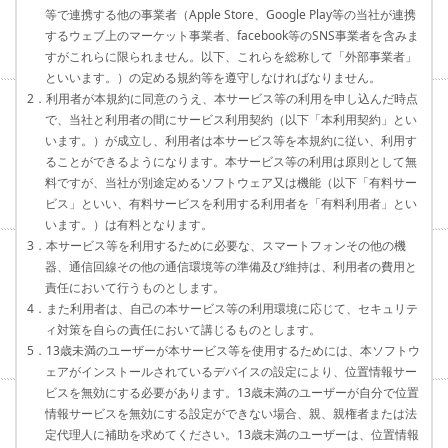
等で連携する他の事業者（Apple Store、Google Play等の当社が連携
するウェブ上のマーケット事業者、facebook等のSNS事業者を含みま
すがこれらに限られません。以下、これらを総称して「外部事業者」
といいます。）の定める規約等を遵守しなければなりません。
2．利用者が本規約に同意のうえ、本サービス等の利用を申し込んだ時点
で、当社と利用者の間にサービス利用契約（以下「本利用契約」とい
います。）が成立し、利用者は本サービス等を本規約に従い、利用す
ることができるようになります。本サービス等の利用は原則として無
料ですが、当社が別途定めるソフトウェア又は機能（以下「有料サー
ビス」といい、有料サービスを利用する利用者を「有料利用者」とい
います。）は有料となります。
3．本サービス等を利用するために必要な、スマートフォンその他の機
器、通信回線その他の通信環境等の準備及び維持は、利用者の費用と
責任において行うものとします。
4．また利用者は、自己の本サービス等の利用環境に応じて、セキュリテ
ィ対策を自らの責任において講じるものとします。
5．13歳未満のユーザーが本サービス等を使用するためには、本ソフトウ
ェアがインストールされているデバイスの設定により、位置情報サー
ビスを無効にする必要があります。13歳未満のユーザーが自分で位置
情報サービスを無効にする設定ができない場合、親、親権者または法
定代理人に補助を求めてください。13歳未満のユーザーは、位置情報