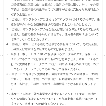
の賠償責任は現実に生じた直接かつ通常の損害に限り、かつ、その賠
償額は、当該損害の発生時までに利用者が当社に支払った利用料金の
総額を上限とます。
2． 当社は、本ソフトウェアに含まれるプログラムに関する技術保守、機
能改善等のいかなる技術的提供の義務も負わないものとします。
3． 当社は、本ソフトウェアの完全性及び確実性を保証するものではあり
ません。動作必要条件を満たす場合でも、使用者の使用環境において
は動作しないことがあります。
4． 当社は、本サービスを通じて提供する情報等について、その完全性、
正確性及び確実性を保証するものではありません。
5．当社は、本サービスにおいて提供されるデータ等の保管、保存、バッ
クアップ等については保証するものではありません。本サービス等に
おいて提供されるデータについては、利用者は自らの責任で同一のデ
ータをバックアップとして必要に応じて保存ください。
6． 本サービスを通じて提供される体調管理機能にて表示される「生理日
予測」と「排卵日予測」の予測日は、自動計算で算出する「予測」で
あり、当社は、正確性、完全性、有用性等いかなる保証も致しませ
ん。
7．本サービス等は、外部事業者と連携することがありますが、当社は、
かかる連携を保証するものではなく、外部事業者と連携できなかった
場合でも、当社は一切の責任を負いません。