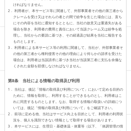
ければなりません。
2． 利用者が、本サービス等に関連して、外部事業者その他の第三者から
クレームを受け又はそれらの者との間で紛争を生じた場合には、直ち
にその内容を当社に通知するとともに、当社の故意又は重過失がある
場合を除き、利用者の費用と責任において当該クレーム又は紛争を処
理し、当社からの要請に基づき、その経過及び結果を当社に報告する
ものとします。
3． 利用者による本サービス等の利用に関連して、当社が、外部事業者そ
の他の第三者から権利侵害その他の理由により何らかの請求を受けた
場合は、利用者は当該請求に基づき当社が当該第三者に支払を余儀な
くされた金額を賠償しなければなりません。
第8条 当社による情報の取得及び利用
1． 当社は、後記「情報の取得及び利用について」において定める目的の
ために、情報を取得し、利用することができるものとし、利用者はこ
れに同意するものとします。なお、取得する情報の取扱いの詳細につ
いては、後記「情報の取得及び利用について」をご確認下さい。
2． 前項に定める他、当社はサービス向上を目的として、利用者の利用状
況を、個人を識別できない情報として取得する場合があります。
3． 本サービスには、生理日・基礎体温・体重等（以下、「体調管理の情