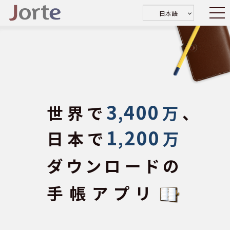
日本語
3
400
世界で
,
万
、
1
200
日本で
,
万
ダウンロードの
手帳アプリ