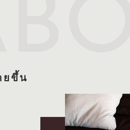
AB
ายขึ้น